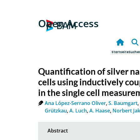
Open Access
Startseite
Suche
Quantification of silver n
cells using inductively c
in the single cell measur
Ana López-Serrano Oliver
,
S. Baumgart
,
Grützkau
,
A. Luch
,
A. Haase
,
Norbert Ja