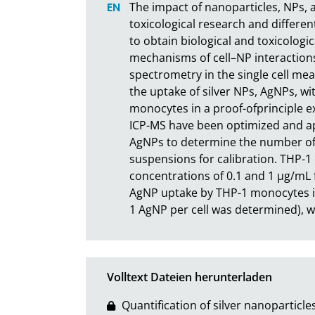
The impact of nanoparticles, NPs, at
toxicological research and differen
to obtain biological and toxicologi
mechanisms of cell–NP interactions
spectrometry in the single cell me
the uptake of silver NPs, AgNPs, w
monocytes in a proof-ofprinciple 
ICP-MS have been optimized and app
AgNPs to determine the number of pa
suspensions for calibration. THP-1
concentrations of 0.1 and 1 µg/mL f
AgNP uptake by THP-1 monocytes is 
1 AgNP per cell was determined), 
Volltext Dateien herunterladen
Quantification of silver nanoparticle