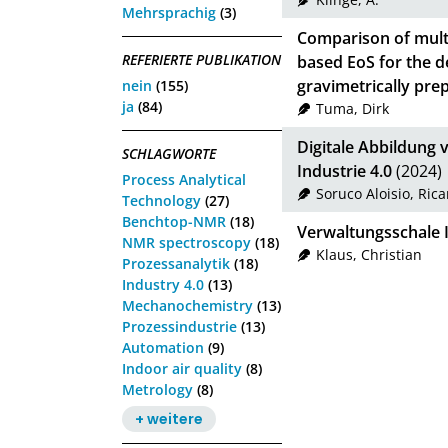
Mehrsprachig
(3)
Comparison of mult
REFERIERTE PUBLIKATION
based EoS for the de
gravimetrically pr
nein
(155)
ja
(84)
Tuma, Dirk
Digitale Abbildung 
SCHLAGWORTE
Industrie 4.0
(2024)
Process Analytical
Soruco Aloisio, Ric
Technology
(27)
Benchtop-NMR
(18)
Verwaltungsschale I
NMR spectroscopy
(18)
Klaus, Christian
Prozessanalytik
(18)
Industry 4.0
(13)
Mechanochemistry
(13)
Prozessindustrie
(13)
Automation
(9)
Indoor air quality
(8)
Metrology
(8)
+ weitere