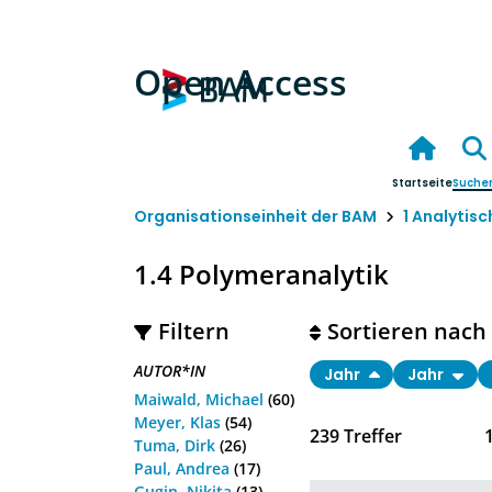
Open Access
Startseite
Suche
Organisationseinheit der BAM
1 Analytis
1.4 Polymeranalytik
Filtern
Sortieren nach
AUTOR*IN
Jahr
Jahr
Maiwald, Michael
(60)
Meyer, Klas
(54)
239
Treffer
Tuma, Dirk
(26)
Paul, Andrea
(17)
Gugin, Nikita
(13)