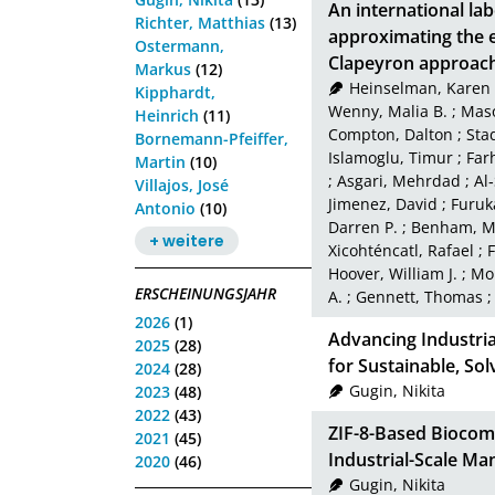
An international l
Richter, Matthias
(13)
approximating the e
Ostermann,
Clapeyron approac
Markus
(12)
Heinselman, Karen 
Kipphardt,
Wenny, Malia B.
;
Maso
Heinrich
(11)
Compton, Dalton
;
Sta
Bornemann-Pfeiffer,
Islamoglu, Timur
;
Far
Martin
(10)
;
Asgari, Mehrdad
;
Al
Villajos, José
Jimenez, David
;
Furuk
Antonio
(10)
Darren P.
;
Benham, Mi
+ weitere
Xicohténcatl, Rafael
;
F
Hoover, William J.
;
Mor
ERSCHEINUNGSJAHR
A.
;
Gennett, Thomas
2026
(1)
Advancing Industri
2025
(28)
for Sustainable, So
2024
(28)
Gugin, Nikita
2023
(48)
2022
(43)
ZIF-8-Based Biocomp
2021
(45)
Industrial-Scale Ma
2020
(46)
Gugin, Nikita