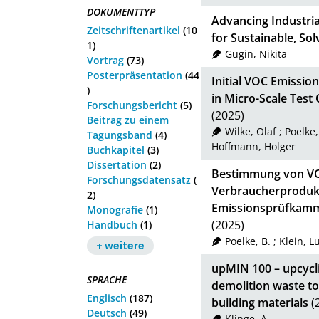
DOKUMENTTYP
Advancing Industri
Zeitschriftenartikel
(10
for Sustainable, So
1)
Gugin, Nikita
Vortrag
(73)
Posterpräsentation
(44
Initial VOC Emissi
)
in Micro-Scale Test
Forschungsbericht
(5)
(2025)
Beitrag zu einem
Wilke, Olaf
;
Poelke,
Tagungsband
(4)
Hoffmann, Holger
Buchkapitel
(3)
Dissertation
(2)
Bestimmung von VO
Forschungsdatensatz
(
Verbraucherprodukt
2)
Emissionsprüfkamm
Monografie
(1)
(2025)
Handbuch
(1)
Poelke, B.
;
Klein, L
+ weitere
upMIN 100 – upcycli
SPRACHE
demolition waste to
Englisch
(187)
building materials
(
Deutsch
(49)
Klinge, A.