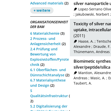
Advanced materials
(2)
silver nanoparticle u
Lopez-Serrano Oliv
+ weitere
;
Jakubowski, Norbert
ORGANISATIONSEINHEIT
Toxicity of silver 
DER BAM
uptake, intracellula
6 Materialchemie
(3)
(2011)
2 Prozess- und
Haase, A.
;
Tentscher
Anlagensicherheit
(2)
Alexandre
;
Draude, F.
2.4 Prüfung und
Thünemann, Andreas
Bewertung von
Explosivstoffen/Pyrote
Biomimetic synthesi
chnik
(2)
silver/peptide/silic
6.1 Oberflächen- und
Mantion, Alexandre
Dünnschichtanalyse
(2)
Andreas
;
Masic, A.
;
E
6.7 Materialsynthese
Taubert, A.
und Design
(2)
S
Qualitätsinfrastruktur
(
2)
S.2 Digitalisierung der