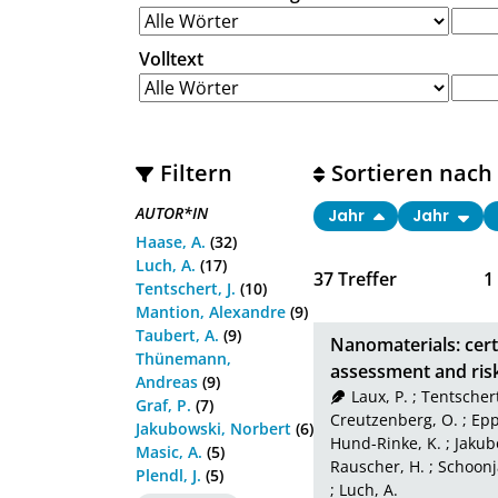
Volltext
Filtern
Sortieren nach
AUTOR*IN
Jahr
Jahr
Haase, A.
(32)
Luch, A.
(17)
37
Treffer
1
Tentschert, J.
(10)
Mantion, Alexandre
(9)
Taubert, A.
(9)
Nanomaterials: certa
Thünemann,
assessment and ri
Andreas
(9)
Laux, P.
;
Tentschert,
Graf, P.
(7)
Creutzenberg, O.
;
Epp
Jakubowski, Norbert
(6)
Hund-Rinke, K.
;
Jakub
Masic, A.
(5)
Rauscher, H.
;
Schoonj
Plendl, J.
(5)
;
Luch, A.