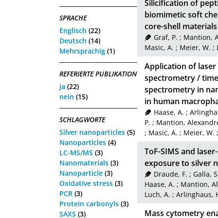
Silicification of pep
biomimetic soft che
SPRACHE
core-shell materials
Englisch
(22)
Graf, P.
;
Mantion, 
Deutsch
(14)
Masic, A.
;
Meier, W.
;
Mehrsprachig
(1)
Application of lase
REFERIERTE PUBLIKATION
spectrometry / time
ja
(22)
spectrometry in nan
nein
(15)
in human macrophag
Haase, A.
;
Arlinghau
SCHLAGWORTE
P.
;
Mantion, Alexandr
Silver nanoparticles
(5)
;
Masic, A.
;
Meier, W.
Nanoparticles
(4)
ToF-SIMS and laser
LC-MS/MS
(3)
exposure to silver 
Nanomaterials
(3)
Nanoparticle
(3)
Draude, F.
;
Galla, S
Oxidative stress
(3)
Haase, A.
;
Mantion, A
PCR
(3)
Luch, A.
;
Arlinghaus, H
Protein carbonyls
(3)
Mass cytometry enab
SAXS
(3)