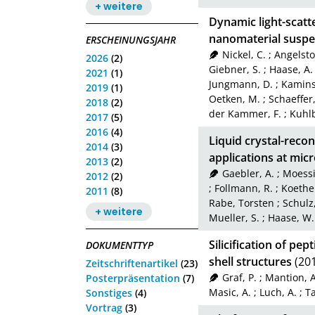
+ weitere
Dynamic light-scat
nanomaterial suspe
ERSCHEINUNGSJAHR
Nickel, C.
;
Angelstor
2026
(2)
Giebner, S.
;
Haase, A.
2021
(1)
Jungmann, D.
;
Kamins
2019
(1)
Oetken, M.
;
Schaeffer,
2018
(2)
der Kammer, F.
;
Kuhlb
2017
(5)
2016
(4)
Liquid crystal-reco
2014
(3)
applications at mic
2013
(2)
Gaebler, A.
;
Moessi
2012
(2)
;
Follmann, R.
;
Koether
2011
(8)
Rabe, Torsten
;
Schulz
+ weitere
Mueller, S.
;
Haase, W.
Silicification of pe
DOKUMENTTYP
shell structures
(20
Zeitschriftenartikel
(23)
Graf, P.
;
Mantion, 
Posterpräsentation
(7)
Masic, A.
;
Luch, A.
;
Ta
Sonstiges
(4)
Vortrag
(3)