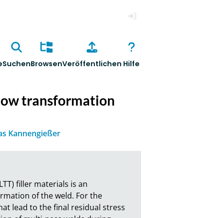
Anmelden
e
Suchen
Browsen
Veröffentlichen
Hilfe
g low transformation
s Kannengießer
 filler materials is an 
rmation of the weld. For the 
t lead to the final residual stress 