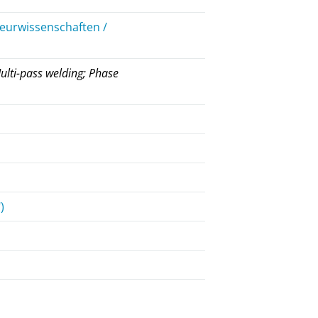
ieurwissenschaften /
n
ulti-pass welding; Phase
)