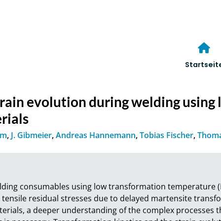
Startseit
 strain evolution during welding usin
rials
mm
,
J. Gibmeier
,
Andreas Hannemann
,
Tobias Fischer
,
Thoma
ing consumables using low transformation temperature (LTT)
tensile residual stresses due to delayed martensite transfo
aterials, a deeper understanding of the complex processes tha