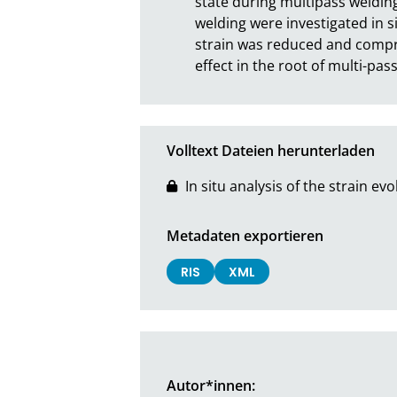
state during multipass welding
welding were investigated in 
strain was reduced and compres
effect in the root of multi-pas
Volltext Dateien herunterladen
In situ analysis of the strain e
Metadaten exportieren
RIS
XML
Autor*innen: