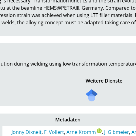
 is necessary. Transformation kinetics and the strain evolut
situ at the beamline HEMS@PETRAIII, Germany. Compared to c
sion strain was achieved when using LTT filler materials. F
s welds, the alloying concept must be adapted taking care of 
volution during welding using low transformation temperature 
Weitere Dienste
Metadaten
Jonny Dixneit
,
F. Vollert
,
Arne Kromm
,
J. Gibmeier
,
A