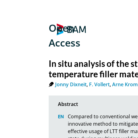
Open
Access
In situ analysis of the
temperature filler mate
Jonny Dixneit
,
F. Vollert
,
Arne Kro
Compared to conventional weld
innovative method to mitigate 
effective usage of LTT filler m