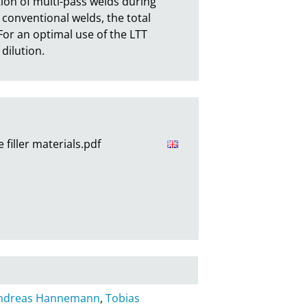
ion of multi-pass welds during 
onventional welds, the total 
or an optimal use of the LTT 
dilution.
filler materials.pdf
ndreas Hannemann
,
Tobias