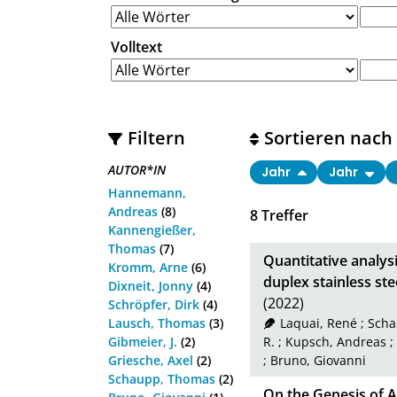
Volltext
Filtern
Sortieren nach
AUTOR*IN
Jahr
Jahr
Hannemann,
Andreas
(8)
8
Treffer
Kannengießer,
Thomas
(7)
Quantitative analys
Kromm, Arne
(6)
duplex stainless st
Dixneit, Jonny
(4)
(2022)
Schröpfer, Dirk
(4)
Lausch, Thomas
(3)
Laquai, René
;
Scha
Gibmeier, J.
(2)
R.
;
Kupsch, Andreas
;
Griesche, Axel
(2)
;
Bruno, Giovanni
Schaupp, Thomas
(2)
On the Genesis of A