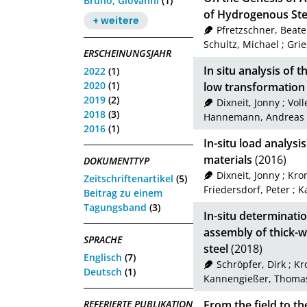
Bruno, Giovanni
(1)
of Hydrogenous Ste
+ weitere
Pfretzschner, Beate
Schultz, Michael
;
Grie
ERSCHEINUNGSJAHR
In situ analysis of 
2022
(1)
2020
(1)
low transformation 
2019
(2)
Dixneit, Jonny
;
Volle
2018
(3)
Hannemann, Andreas
2016
(1)
In-situ load analysis
materials
(2016)
DOKUMENTTYP
Dixneit, Jonny
;
Kro
Zeitschriftenartikel
(5)
Friedersdorf, Peter
;
K
Beitrag zu einem
Tagungsband
(3)
In-situ determinatio
assembly of thick-
SPRACHE
steel
(2018)
Englisch
(7)
Schröpfer, Dirk
;
Kr
Deutsch
(1)
Kannengießer, Thoma
REFERIERTE PUBLIKATION
From the field to th