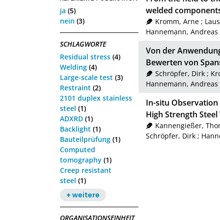
welded component
ja
(5)
nein
(3)
Kromm, Arne
;
Laus
Hannemann, Andreas
SCHLAGWORTE
Von der Anwendung 
Residual stress
(4)
Bewerten von Spann
Welding
(4)
Schröpfer, Dirk
;
Kr
Large-scale test
(3)
Hannemann, Andreas
Restraint
(2)
2101 duplex stainless
In-situ Observation
steel
(1)
High Strength Steel
ADXRD
(1)
Kannengießer, Th
Backlight
(1)
Schröpfer, Dirk
;
Hann
Bauteilprüfung
(1)
Computed
tomography
(1)
Creep resistant
steel
(1)
+ weitere
ORGANISATIONSEINHEIT