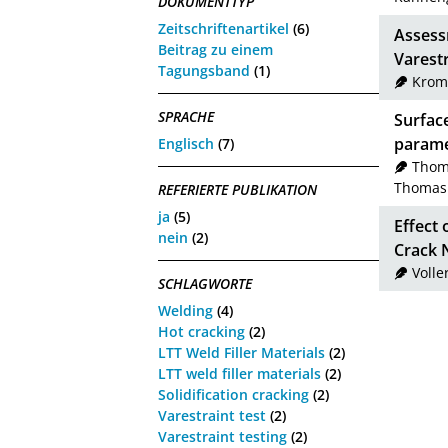
DOKUMENTTYP
Zeitschriftenartikel
(6)
Assessm
Beitrag zu einem
Varest
Tagungsband
(1)
Krom
SPRACHE
Surface
paramet
Englisch
(7)
Thom
Thomas
REFERIERTE PUBLIKATION
ja
(5)
Effect 
nein
(2)
Crack 
Voller
SCHLAGWORTE
Welding
(4)
Hot cracking
(2)
LTT Weld Filler Materials
(2)
LTT weld filler materials
(2)
Solidification cracking
(2)
Varestraint test
(2)
Varestraint testing
(2)