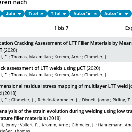
eren nach
Jahr
Titel
Titel
Autor*in
Autor*in
1
bis
7
Ex
ication Cracking Assessment of LTT Filler Materials by Mean
T
(2020)
t, F.
;
Thomas, Maximilian
;
Kromm, Arne
;
Gibmeier, J.
ack assessment of LTT welds using μCT
(2020)
t, F.
;
Thomas, Maximilian
;
Kromm, Arne
;
Gibmeier, J.
ensional residual stress mapping of multilayer LTT weld j
d
(2018)
t, F.
;
Gibmeier, J.
;
Rebelo-Kornmeier, J.
;
Dixneit, Jonny
;
Pirling, T.
 analysis of the strain evolution during welding using low t
ture filler materials
(2018)
it, Jonny
;
Vollert, F.
;
Kromm, Arne
;
Gibmeier, J.
;
Hannemann, And
gießer, Thomas