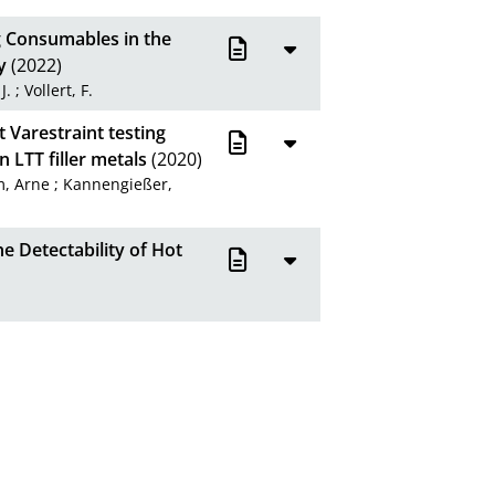
ng Consumables in the
y
(2022)
J.
;
Vollert, F.
 Varestraint testing
 LTT filler metals
(2020)
, Arne
;
Kannengießer,
e Detectability of Hot