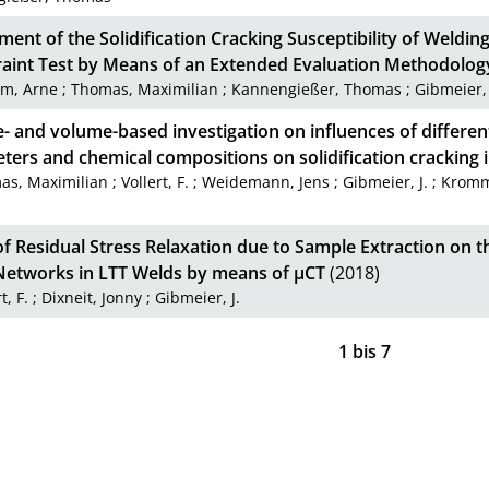
ent of the Solidification Cracking Susceptibility of Weldi
raint Test by Means of an Extended Evaluation Methodolog
m, Arne
;
Thomas, Maximilian
;
Kannengießer, Thomas
;
Gibmeier, 
- and volume-based investigation on influences of different
ers and chemical compositions on solidification cracking in
as, Maximilian
;
Vollert, F.
;
Weidemann, Jens
;
Gibmeier, J.
;
Kromm
of Residual Stress Relaxation due to Sample Extraction on th
Networks in LTT Welds by means of µCT
(2018)
t, F.
;
Dixneit, Jonny
;
Gibmeier, J.
1
bis
7