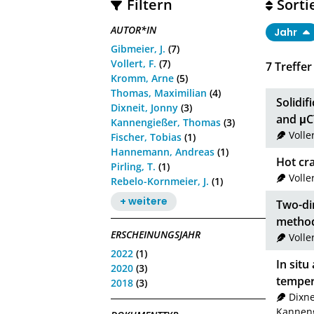
Filtern
Sorti
AUTOR*IN
Jahr
Gibmeier, J.
(7)
Vollert, F.
(7)
7
Treffer
Kromm, Arne
(5)
Thomas, Maximilian
(4)
Solidif
Dixneit, Jonny
(3)
and μC
Kannengießer, Thomas
(3)
Voller
Fischer, Tobias
(1)
Hannemann, Andreas
(1)
Hot cr
Pirling, T.
(1)
Voller
Rebelo-Kornmeier, J.
(1)
+ weitere
Two-dim
metho
ERSCHEINUNGSJAHR
Voller
2022
(1)
In situ
2020
(3)
tempera
2018
(3)
Dixne
Kannen