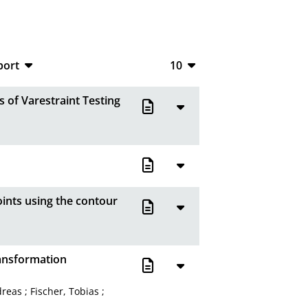
port
10
CSV
10
s of Varestraint Testing
RIS
20
XML
50
100
oints using the contour
ransformation
reas
;
Fischer, Tobias
;