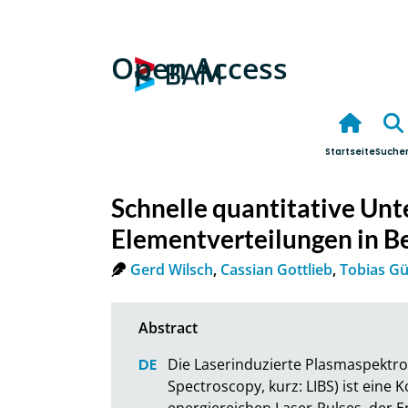
Open Access
Startseite
Suche
Schnelle quantitative Un
Elementverteilungen in Be
Gerd Wilsch
,
Cassian Gottlieb
,
Tobias G
Die Laserinduzierte Plasmaspektro
Spectroscopy, kurz: LIBS) ist eine 
energiereichen Laser-Pulses, der E