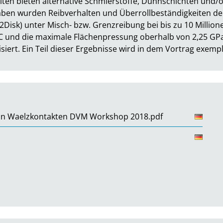
en bieten alternative Schmierstoffe, Dünnschichten und/od
en wurden Reibverhalten und Überrollbeständigkeiten der
Disk) unter Misch- bzw. Grenzreibung bei bis zu 10 Millione
C und die maximale Flächenpressung oberhalb von 2,25 GPa.
ert. Ein Teil dieser Ergebnisse wird in dem Vortrag exempla
in Waelzkontakten DVM Workshop 2018.pdf