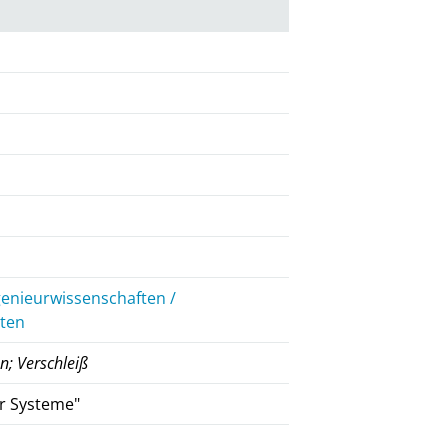
genieurwissenschaften /
iten
n; Verschleiß
er Systeme"