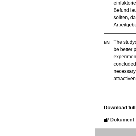
einfaktori
Befund lau
sollten, d
Arbeitgebe
The studys
be better 
experiment
concluded 
necessary,
attractive
Download full 
Dokument_