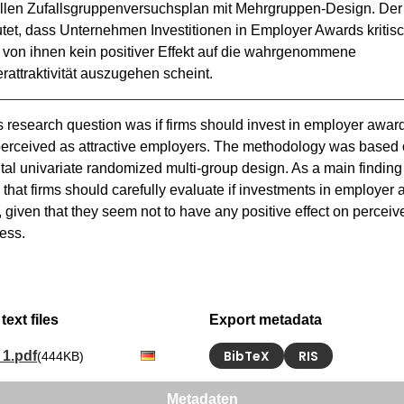
ellen Zufallsgruppenversuchsplan mit Mehrgruppen-Design. Der 
tet, dass Unternehmen Investitionen in Employer Awards kritisc
a von ihnen kein positiver Effekt auf die wahrgenommene 
rattraktivität auszugehen scheint.
 research question was if firms should invest in employer awards
perceived as attractive employers. The methodology was based 
al univariate randomized multi-group design. As a main finding i
that firms should carefully evaluate if investments in employer 
 given that they seem not to have any positive effect on perceiv
ness.
text files
Export metadata
BibTeX
RIS
1.pdf
(444KB)
Metadaten