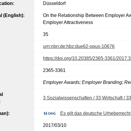
cation:
Düsseldorf
al (English):
On the Relationship Between Employer A
Employer Attractiveness
35
urn:nbn:de:hbz:due62-opus-10676
https://doi.org/10.20385/2365-3361/2017.
2365-3361
Employer Awards; Employer Branding; Rec
al
3 Sozialwissenschaften / 33 Wirtschaft / 3
:
man):
Es gilt das deutsche Urheberrecht
2017/03/10