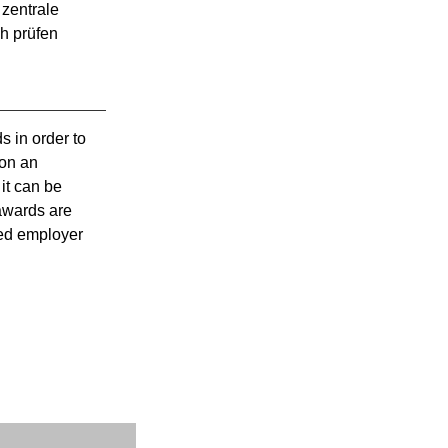
zentrale 
h prüfen 
 in order to 
on an 
t can be 
awards are 
ed employer 