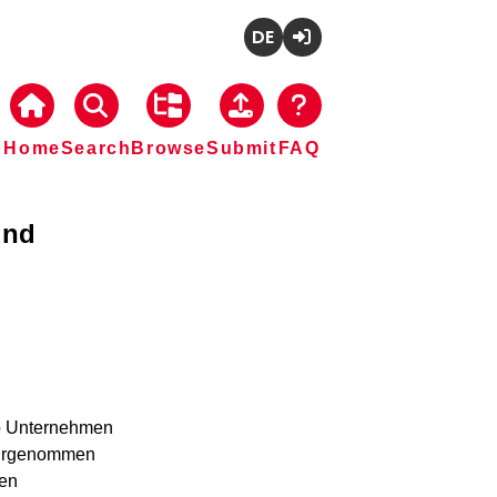
Deutsch
Login
Home
Search
Browse
Submit
FAQ
und
b Unternehmen 
ahrgenommen 
en 