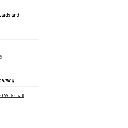
wards and
35
ruiting
30 Wirtschaft