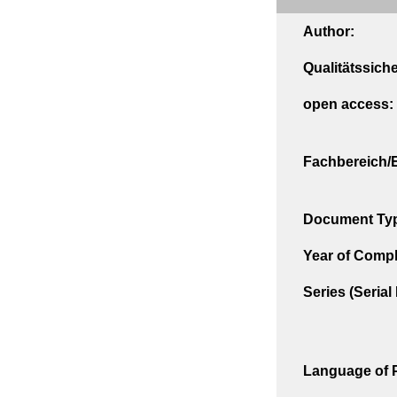
Author:
Qualitätssich
open access:
Fachbereich/E
Document Ty
Year of Compl
Series (Seria
Language of P