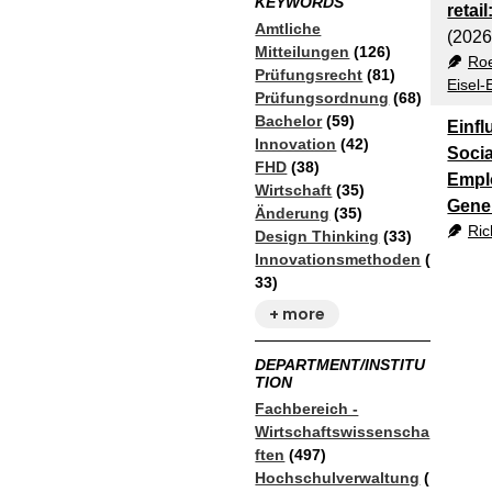
KEYWORDS
retai
Amtliche
(2026
Mitteilungen
(126)
Roe
Prüfungsrecht
(81)
Eisel-
Prüfungsordnung
(68)
Bachelor
(59)
Einf
Innovation
(42)
Socia
FHD
(38)
Emplo
Wirtschaft
(35)
Gene
Änderung
(35)
Ric
Design Thinking
(33)
Innovationsmethoden
(
33)
+ more
DEPARTMENT/INSTITU
TION
Fachbereich -
Wirtschaftswissenscha
ften
(497)
Hochschulverwaltung
(