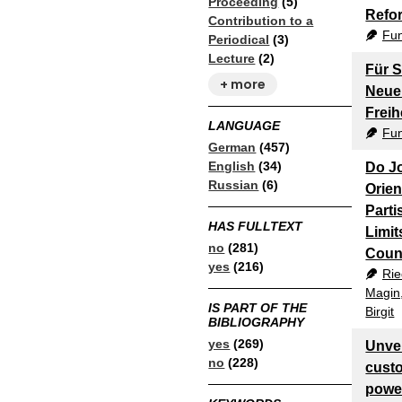
Proceeding
(5)
Refo
Contribution to a
Fun
Periodical
(3)
Lecture
(2)
Für S
+ more
Neue
Freih
LANGUAGE
Fun
German
(457)
English
(34)
Do Jo
Russian
(6)
Orien
Part
HAS FULLTEXT
Limit
no
(281)
Coun
yes
(216)
Rie
Magin
IS PART OF THE
Birgit
BIBLIOGRAPHY
yes
(269)
Unvei
no
(228)
custo
power