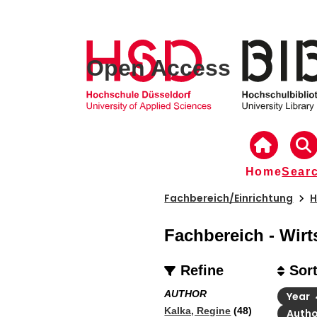
Open Access
Home
Sear
Fachbereich/Einrichtung
H
Fachbereich - Wir
Refine
Sor
AUTHOR
Year
Kalka, Regine
(48)
Auth