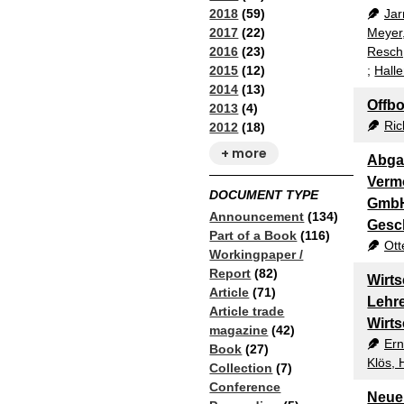
2018
(59)
Jar
2017
(22)
Meyer
2016
(23)
Resch
2015
(12)
;
Hall
2014
(13)
Offb
2013
(4)
Ric
2012
(18)
+ more
Abga
Verm
DOCUMENT TYPE
GmbH 
Announcement
(134)
Gesch
Part of a Book
(116)
Ott
Workingpaper /
Report
(82)
Wirts
Article
(71)
Lehre
Article trade
Wirt
magazine
(42)
Ern
Book
(27)
Klös, 
Collection
(7)
Conference
Neue 