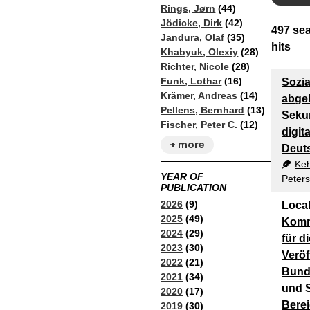
Rings, Jørn
(44)
Jödicke, Dirk
(42)
497
sea
Jandura, Olaf
(35)
hits
Khabyuk, Olexiy
(28)
Richter, Nicole
(28)
Funk, Lothar
(16)
Sozia
Krämer, Andreas
(14)
abge
Pellens, Bernhard
(13)
Seku
Fischer, Peter C.
(12)
digit
+ more
Deut
Keh
YEAR OF
Peters
PUBLICATION
2026
(9)
Loca
2025
(49)
Komm
2024
(29)
für d
2023
(30)
Veröf
2022
(21)
Bund
2021
(34)
und S
2020
(17)
Bere
2019
(30)