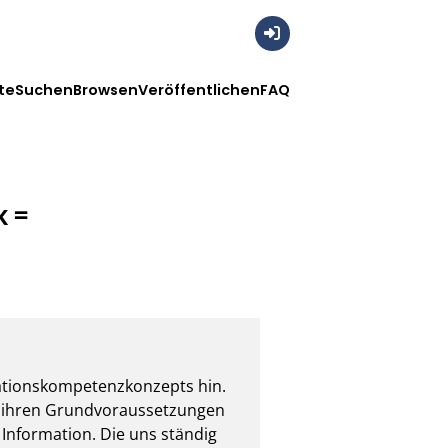
Anmelden
te
Suchen
Browsen
Veröffentlichen
FAQ
k =
mationskompetenzkonzepts hin. 
it ihren Grundvoraussetzungen 
 Information. Die uns ständig 