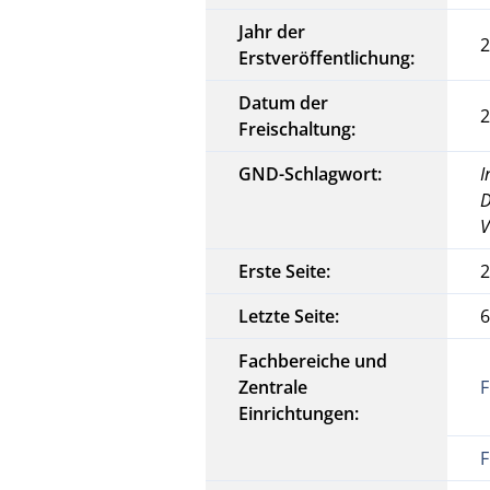
Jahr der
Erstveröffentlichung:
Datum der
2
Freischaltung:
GND-Schlagwort:
I
D
V
Erste Seite:
Letzte Seite:
Fachbereiche und
Zentrale
F
Einrichtungen:
F