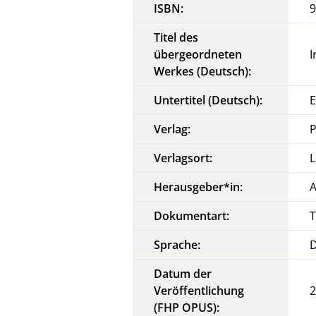
ISBN:
9
Titel des
übergeordneten
I
Werkes (Deutsch):
Untertitel (Deutsch):
E
Verlag:
Verlagsort:
L
Herausgeber*in:
A
Dokumentart:
T
Sprache:
Datum der
Veröffentlichung
2
(FHP OPUS):