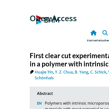
Open Access
Startseite
Suche
First clear cut experimenta
in a polymer with intrinsi
Huajie Yin
,
Y. Z. Chua
,
B. Yang
,
C. Schick
,
Schönhals
Polymers with intrinsic microporosit
materials with great potential in v