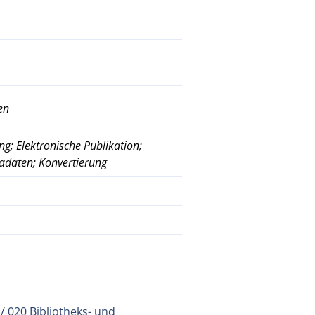
en
g; Elektronische Publikation;
tadaten; Konvertierung
/ 020 Bibliotheks- und