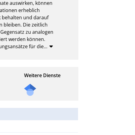
mate auswirken, können 
ationen erheblich 
 behalten und darauf 
bleiben. Die zeitlich 
m Gegensatz zu analogen 
iert werden können. 
ungsansätze für die
…
Weitere Dienste
Mail
an
die/d
en
Auto
r*in
des