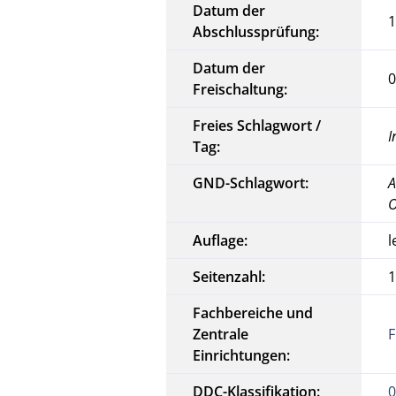
Datum der
1
Abschlussprüfung:
Datum der
0
Freischaltung:
Freies Schlagwort /
I
Tag:
GND-Schlagwort:
A
O
Auflage:
l
Seitenzahl:
Fachbereiche und
Zentrale
F
Einrichtungen:
DDC-Klassifikation:
0