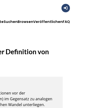
Anmelden
te
Suchen
Browsen
Veröffentlichen
FAQ
er Definition von
ionen vor der 
en) im Gegensatz zu analogen 
hen Wandel unterliegen. 