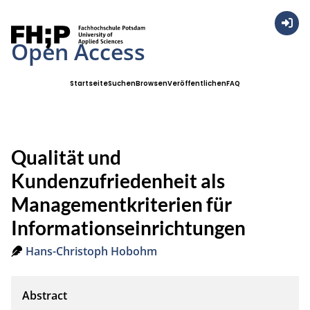
Anmel
Open Access
Startseite
Suchen
Browsen
Veröffentlichen
FAQ
Qualität und
Kundenzufriedenheit als
Managementkriterien für
Informationseinrichtungen
Hans-Christoph Hobohm