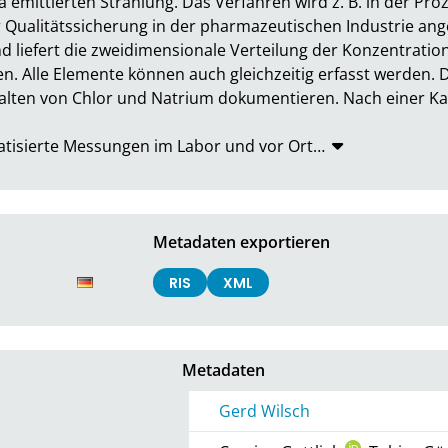
mittierten Strahlung. Das Verfahren wird z. B. in der Proze
 Qualitätssicherung in der pharmazeutischen Industrie ange
d liefert die zweidimensionale Verteilung der Konzentrati
n. Alle Elemente können auch gleichzeitig erfasst werden. D
lten von Chlor und Natrium dokumentieren. Nach einer Kali
atisierte Messungen im Labor und vor Ort
…
Metadaten exportieren
RIS
XML
Metadaten
Gerd Wilsch