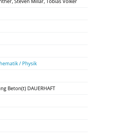
nther, Steven Millar, Tobias Völker
ematik / Physik
agung Beton(t) DAUERHAFT