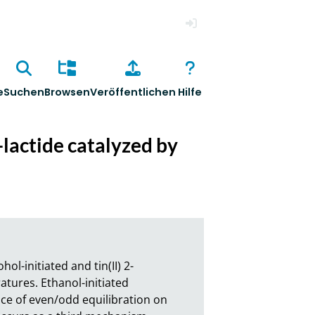
Anmelden
e
Suchen
Browsen
Veröffentlichen
Hilfe
-lactide catalyzed by
ol-initiated and tin(II) 2-
tures. Ethanol-initiated 
e of even/odd equilibration on 