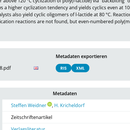
 above 120 °C cyclization of poly(l-lactide) via “backbiting”
 a higher cyclization tendency and yields cyclics even at 1
talysts also yield cyclic oligomers of l-lactide at 80 °C. Reacti
fication reactions are not found, but even-numbered poly(m-l
Metadaten exportieren
8.pdf
RIS
XML
Metadaten
Steffen Weidner
,
H. Kricheldorf
Zeitschriftenartikel
Verlagsliteratur