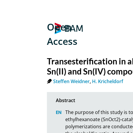
Open
Access
Transesterification in 
Sn(II) and Sn(IV) comp
Steffen Weidner
,
H. Kricheldorf
The purpose of this study is to
ethylhexanoate (SnOct2)-catal
polymerizations are conducted