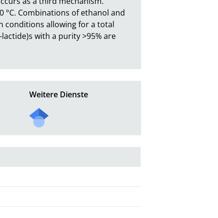
 occurs as a third mechanism. 
00 °C. Combinations of ethanol and 
on conditions allowing for a total 
actide)s with a purity >95% are 
Weitere Dienste