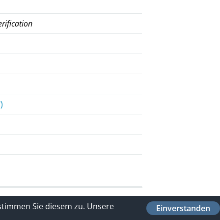
n
rification
)
 stimmen Sie diesem zu.
Unsere
Einverstanden