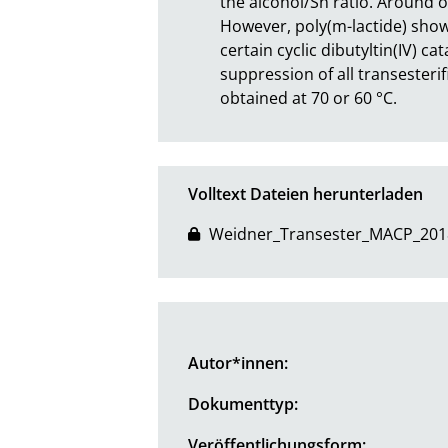
the alcohol/Sn ratio. Around or
However, poly(m-lactide) shows
certain cyclic dibutyltin(IV) ca
suppression of all transesteri
obtained at 70 or 60 °C.
Volltext Dateien herunterladen
Weidner_Transester_MACP_201
Autor*innen:
Dokumenttyp:
Veröffentlichungsform: