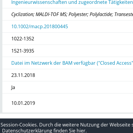
Ingenieurwissenschaften und zugeordnete Tätigkeite
Cyclization; MALDI-TOF MS; Polyester; Polylactide; Transeste
10.1002/macp.201800445
1022-1352
1521-3935
Datei im Netzwerk der BAM verfügbar ("Closed Access"
23.11.2018
Ja
10.01.2019
rklärung
Sitelinks
 Session-Cookies. Durch die weitere Nutzung der Webseite
Datenschutzerklärung finden Sie hier.