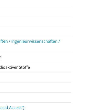
ten / Ingenieurwissenschaften /
g
ioaktiver Stoffe
osed Access")