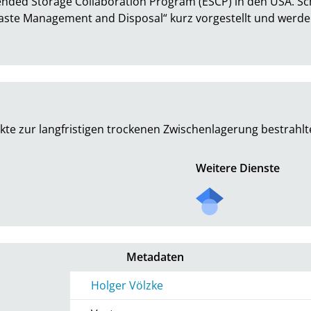
ded Storage Collaboration Program (ESCP) in den USA. Schl
te Management and Disposal“ kurz vorgestellt und werden di
kte zur langfristigen trockenen Zwischenlagerung bestrahl
Weitere Dienste
Metadaten
Holger Völzke