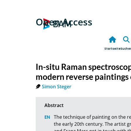
Open Access
Startseite
Suche
In-situ Raman spectroscop
modern reverse paintings 
Simon Steger
The technique of painting on the re
the early 20th century. The artist 
and Franz Marc got in touch with th