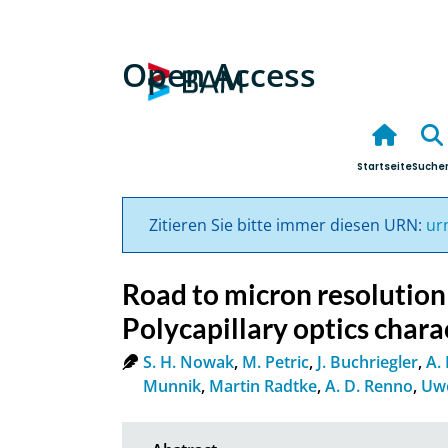
Open Access
Startseite
Suche
Zitieren Sie bitte immer diesen URN:
ur
Road to micron resolution 
Polycapillary optics chara
S. H. Nowak
,
M. Petric
,
J. Buchriegler
,
A.
Munnik
,
Martin Radtke
,
A. D. Renno
,
Uwe