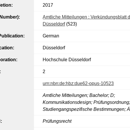
etion:
2017
l Number):
Amtliche Mitteilungen : Verkündungsblatt
Düsseldorf
(523)
ublication:
German
cation:
Düsseldorf
oration:
Hochschule Düsseldorf
:
2
urn:nbn:de:hbz:due62-opus-10523
Amtliche Mitteilungen; Bachelor; D;
Kommunikationsdesign; Prüfungsordnung;
Studiengangspezifische Bestimmungen; 
:
Prüfungsrecht