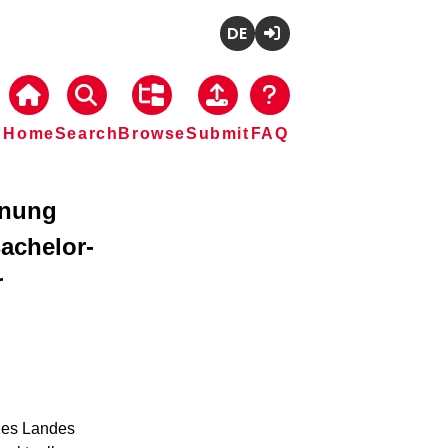
Deutsch
Login
Home
Search
Browse
Submit
FAQ
dnung
achelor-
r
des Landes 