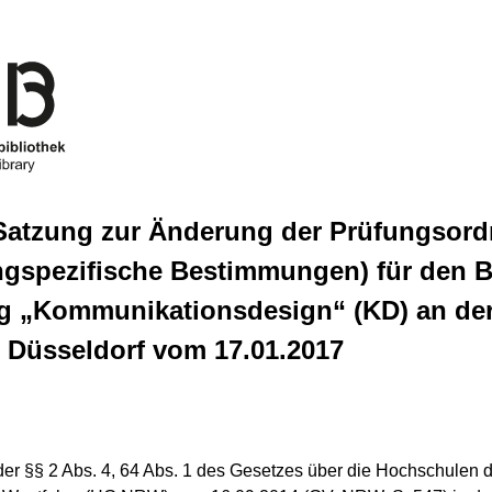
e Satzung zur Änderung der Prüfungsor
ngspezifische Bestimmungen) für den B
g „Kommunikationsdesign“ (KD) an de
 Düsseldorf vom 17.01.2017
der §§ 2 Abs. 4, 64 Abs. 1 des Gesetzes über die Hochschulen 