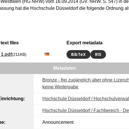
-Westfalen (HG NRW) vom 16.09.2014 (GV. NRW. S. 547) in der 
Fassung hat die Hochschule Düsseldorf die folgende Ordnung al
text files
Export metadata
BibTeX
RIS
1.pdf
(211KB)
Metadaten
Bronze - frei zugänglich aber ohne Lizenzh
keine Weitergabe
inrichtung:
Hochschule Düsseldorf / Hochschulverwa
Hochschule Düsseldorf / Fachbereich - D
pe:
Announcement