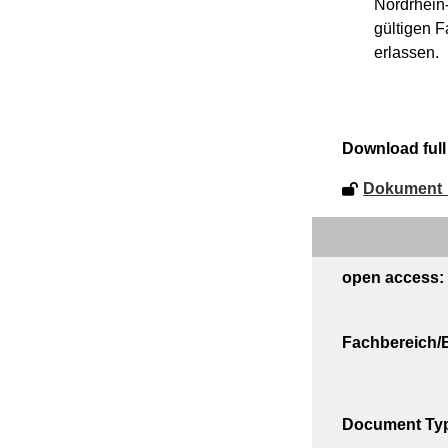
Nordrhein
gültigen 
erlassen.
Download full 
Dokument_
open access:
Fachbereich/E
Document Ty