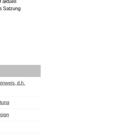
aktuell 
s Satzung 
inweis, d.h.
ltung
esign