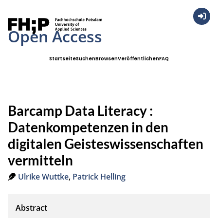
Anmel
Open Access
Startseite
Suchen
Browsen
Veröffentlichen
FAQ
Barcamp Data Literacy :
Datenkompetenzen in den
digitalen Geisteswissenschaften
vermitteln
Ulrike Wuttke
,
Patrick Helling