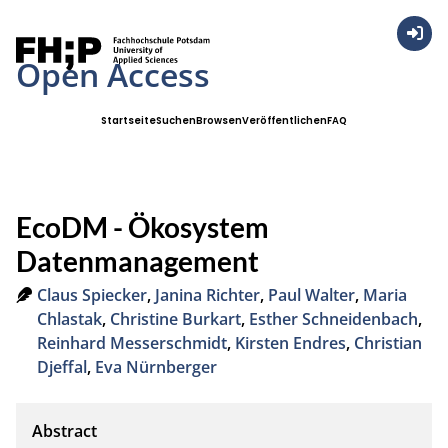
Anmel
Open Access
Startseite
Suchen
Browsen
Veröffentlichen
FAQ
EcoDM - Ökosystem
Datenmanagement
Claus Spiecker
,
Janina Richter
,
Paul Walter
,
Maria
Chlastak
,
Christine Burkart
,
Esther Schneidenbach
,
Reinhard Messerschmidt
,
Kirsten Endres
,
Christian
Djeffal
,
Eva Nürnberger