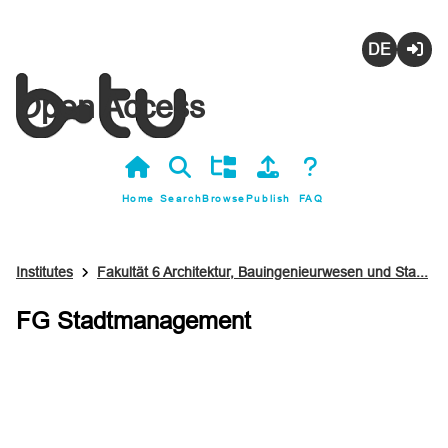
Deutsch
Login
Open Access
Home
Search
Browse
Publish
FAQ
Institutes
Fakultät 6 Architektur, Bauingenieurwesen und Sta...
FG Stadtmanagement