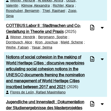
Weiner, Hendrik
;
Al Meklef, Amira
;
Götze,
Valentin
;
Klimow, Alexandra
;
Richter, Klara
;
XML
100
Rosshuber, Benjamin
;
Thiel, Raphael
;
Zopp,
Sinja
COTTBUS:Labor II : Stadtmachen und Co-
Gestaltung in Theorie und Praxis
(2025)
Weiner, Hendrik
;
Bergmann, Sophie
;
Dornbusch, Alice
;
Kron, Joschua
;
Majid, Schene
;
Weihe, Fabian
;
Yasar, Selma
Notions of social cohesion in the making of
World Heritage Cities : discursive repertoires
articulating social cohesion notions in the
UNESCO documents framing the nomination
and management of World Heritage Cities
inscribed between 2017 and 2021
(2026)
Flores de León, Rafael Maximiliano
Jugendliche und Innenstadt : Dokumentation
der Studienergebnisse des Masterprojektes