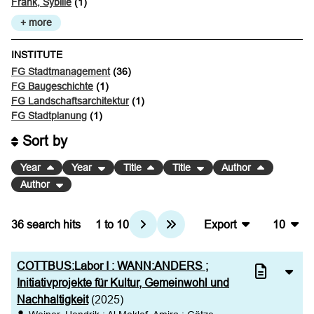
Frank, Sybille
(1)
+ more
INSTITUTE
FG Stadtmanagement
(36)
FG Baugeschichte
(1)
FG Landschaftsarchitektur
(1)
FG Stadtplanung
(1)
Sort by
Year
Year
Title
Title
Author
Author
36
search hits
1
to
10
Export
10
BibTeX
10
COTTBUS:Labor I : WANN:ANDERS ;
CSV
20
Initiativprojekte für Kultur, Gemeinwohl und
Nachhaltigkeit
(2025)
RIS
50