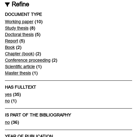
Refine
DOCUMENT TYPE
Working paper
(10)
Study thesis
(8)
Doctoral thesis
(5)
Report
(5)
Book
(2)
Chapter (book)
(2)
Conference proceeding
(2)
Scientific article
(1)
Master thesis
(1)
HAS FULLTEXT
yes
(35)
no
(1)
IS PART OF THE BIBLIOGRAPHY
no
(36)
YEAR OF PUBLICATION