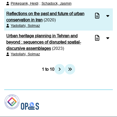
Pinkepank, Heidi
;
Schadock, Jasmin
Reflections on the past and future of urban
conservation in Iran
(2020)
Yadollahi, Solmaz
Urban heritage planning in Tehran and
beyond : sequences of disrupted spatial-
discursive assemblages
(2023)
Yadollahi, Solmaz
1
to
10