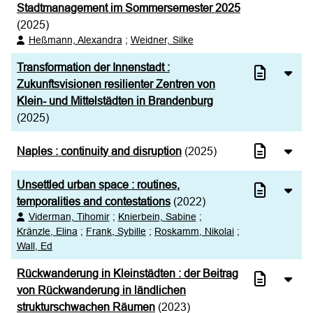
Stadtmanagement im Sommersemester 2025
(2025)
Heßmann, Alexandra
;
Weidner, Silke
Transformation der Innenstadt :
Zukunftsvisionen resilienter Zentren von
Klein- und Mittelstädten in Brandenburg
(2025)
Naples : continuity and disruption
(2025)
Unsettled urban space : routines,
temporalities and contestations
(2022)
Viderman, Tihomir
;
Knierbein, Sabine
;
Kränzle, Elina
;
Frank, Sybille
;
Roskamm, Nikolai
;
Wall, Ed
Rückwanderung in Kleinstädten : der Beitrag
von Rückwanderung in ländlichen
strukturschwachen Räumen
(2023)