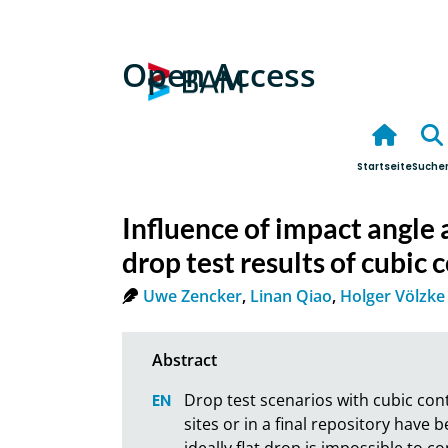
Open Access
Startseite
Suche
Influence of impact angle 
drop test results of cubic 
Uwe Zencker
,
Linan Qiao
,
Holger Völzke
Drop test scenarios with cubic cont
sites or in a final repository have 
ideally flat drop is impossible to co