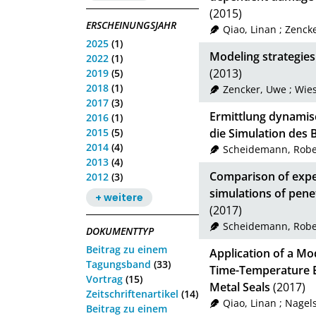
(2015)
ERSCHEINUNGSJAHR
Qiao, Linan
;
Zenck
2025
(1)
Modeling strategies
2022
(1)
(2013)
2019
(5)
2018
(1)
Zencker, Uwe
;
Wies
2017
(3)
Ermittlung dynami
2016
(1)
2015
(5)
die Simulation des
2014
(4)
Scheidemann, Robe
2013
(4)
Comparison of expe
2012
(3)
simulations of pene
+ weitere
(2017)
Scheidemann, Robe
DOKUMENTTYP
Beitrag zu einem
Application of a Mo
Tagungsband
(33)
Time-Temperature Eq
Vortrag
(15)
Metal Seals
(2017)
Zeitschriftenartikel
(14)
Qiao, Linan
;
Nagels
Beitrag zu einem