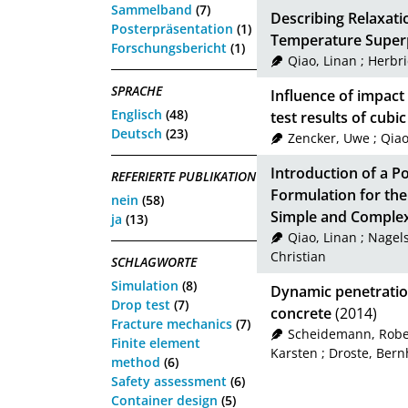
Sammelband
(7)
Describing Relaxati
Posterpräsentation
(1)
Temperature Superp
Forschungsbericht
(1)
Qiao, Linan
;
Herbri
SPRACHE
Influence of impact
Englisch
(48)
test results of cubi
Deutsch
(23)
Zencker, Uwe
;
Qiao
Introduction of a 
REFERIERTE PUBLIKATION
Formulation for the
nein
(58)
Simple and Comple
ja
(13)
Qiao, Linan
;
Nagels
Christian
SCHLAGWORTE
Simulation
(8)
Dynamic penetratio
Drop test
(7)
concrete
(2014)
Fracture mechanics
(7)
Scheidemann, Robe
Finite element
Karsten
;
Droste, Bern
method
(6)
Safety assessment
(6)
Container design
(5)