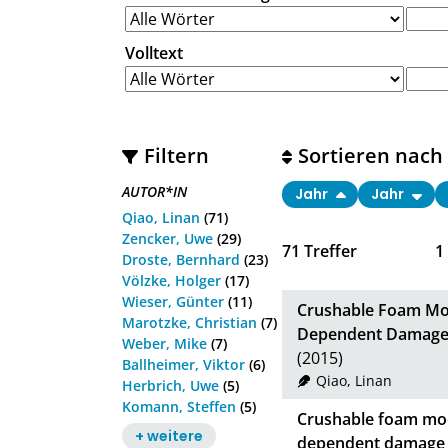
Volltext
Filtern
Sortieren nach
AUTOR*IN
Jahr
Jahr
Qiao, Linan
(71)
Zencker, Uwe
(29)
71
Treffer
1
Droste, Bernhard
(23)
Völzke, Holger
(17)
Wieser, Günter
(11)
Crushable Foam Mode
Marotzke, Christian
(7)
Dependent Damage 
Weber, Mike
(7)
(2015)
Ballheimer, Viktor
(6)
Qiao, Linan
Herbrich, Uwe
(5)
Komann, Steffen
(5)
Crushable foam mode
+ weitere
dependent damage 