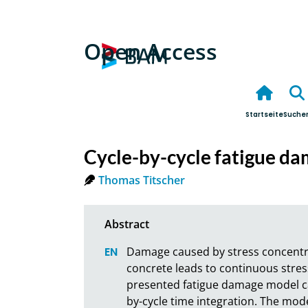
Open Access
Startseite
Suche
Cycle-by-cycle fatigue da
Thomas Titscher
Damage caused by stress concentr
concrete leads to continuous stress 
presented fatigue damage model cap
by-cycle time integration. The mod