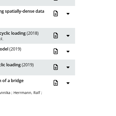
ng spatially-dense data
yclic loading
(2018)
 F.
model
(2019)
lic loading
(2019)
 of a bridge
Annika
;
Herrmann, Ralf
;