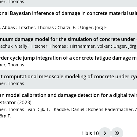
cher, Thomas
onal Bayesian inference of damage in concrete material usi
i, Abbas
;
Titscher, Thomas
;
Chatzi, E.
;
Unger, Jörg F.
inuum damage model for the simulation of concrete under c
achuk, Vitaliy
;
Titscher, Thomas
;
Hirthammer, Volker
;
Unger, Jörg
rder cycle jump integration of a concrete fatigue damage 
cher, Thomas
nt computational mesoscale modeling of concrete under cyc
cher, Thomas
n model calibration and damage detection for a digital twin
trator
(2023)
cher, Thomas
;
van Dijk, T.
;
Kadoke, Daniel
;
Robens-Radermacher, 
örg F.
1
bis
10