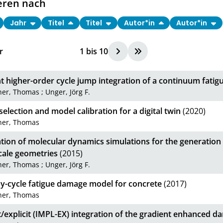
eren nach
Jahr
Titel
Titel
Autor*in
Autor*in
r
1
bis
10
nt higher-order cycle jump integration of a continuum fat
cher, Thomas
;
Unger, Jörg F.
election and model calibration for a digital twin
(2020)
cher, Thomas
ation of molecular dynamics simulations for the generation
ale geometries
(2015)
cher, Thomas
;
Unger, Jörg F.
by-cycle fatigue damage model for concrete
(2017)
cher, Thomas
t/explicit (IMPL-EX) integration of the gradient enhanced 