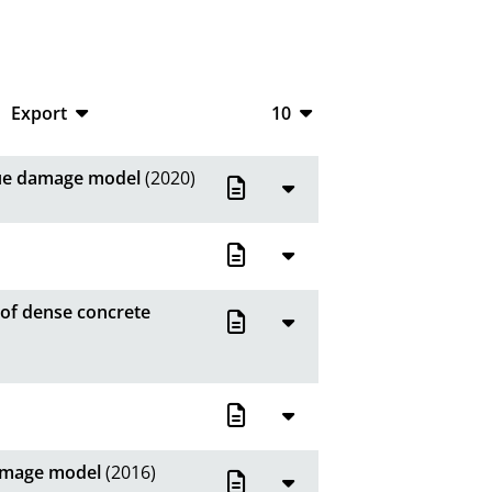
Export
10
CSV
10
igue damage model
(2020)
RIS
20
XML
50
100
 of dense concrete
damage model
(2016)