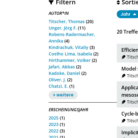
Filtern
Sorti
AUTOR*IN
Jahr
Titscher, Thomas
(20)
Unger, Jörg F.
(11)
20
Treffe
Robens-Radermacher,
Annika
(4)
Kindrachuk, Vitaliy
(3)
Efficie
Coelho Lima, Isabela
(2)
Tits
Hirthammer, Volker
(2)
Jafari, Abbas
(2)
Model s
Kadoke, Daniel
(2)
Tits
Oliver, J.
(2)
Chatzi, E.
(1)
Applic
mesosc
+ weitere
Tits
ERSCHEINUNGSJAHR
Cycle-
2025
(1)
Tits
2023
(1)
2022
(3)
Implici
2021
(1)