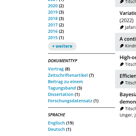
Tits
2020
(2)
2019
(3)
Variati
2018
(3)
(2022)
2017
(2)
Jafar
2016
(2)
2015
(1)
A cont
Kindr
+ weitere
High-o
DOKUMENTTYP
Tits
Vortrag
(8)
Zeitschriftenartikel
(7)
Efficie
Beitrag zu einem
Tits
Tagungsband
(3)
Bayesia
Dissertation
(1)
Forschungsdatensatz
(1)
demons
Tits
SPRACHE
Unger, J
Englisch
(19)
Deutsch
(1)