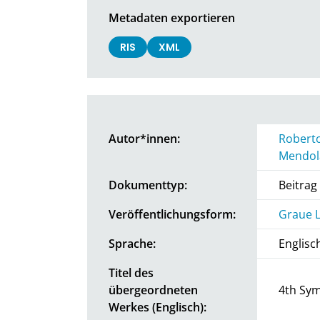
Metadaten exportieren
RIS
XML
Autor*innen:
Robert
Mendol
Dokumenttyp:
Beitra
Veröffentlichungsform:
Graue L
Sprache:
Englisc
Titel des
übergeordneten
4th Sym
Werkes (Englisch):