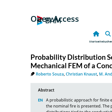
Open Access
Startseite
Suche
Probability Distribution S
Mechanical FEM of a Conc
Roberto Souza
,
Christian Knaust
,
M. And
A probabilistic approach for finite 
the nominal fire is presented. The 
distributions tied to the conductivi