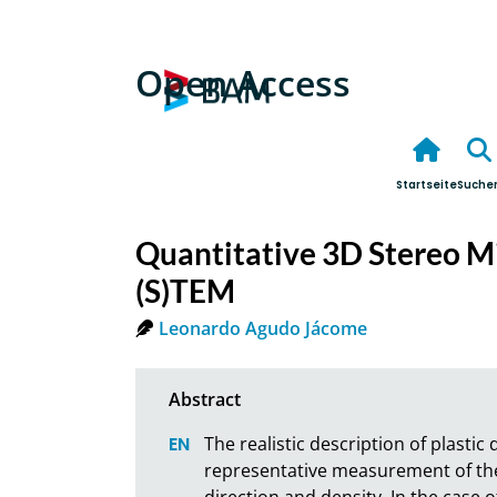
Open Access
Startseite
Suche
Quantitative 3D Stereo Mi
(S)TEM
Leonardo Agudo Jácome
The realistic description of plasti
representative measurement of their 
direction and density. In the case o