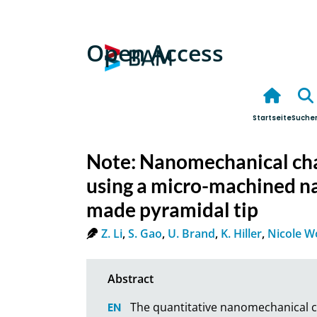
Open Access
Startseite
Suche
Note: Nanomechanical char
using a micro-machined na
made pyramidal tip
Z. Li
,
S. Gao
,
U. Brand
,
K. Hiller
,
Nicole W
The quantitative nanomechanical ch