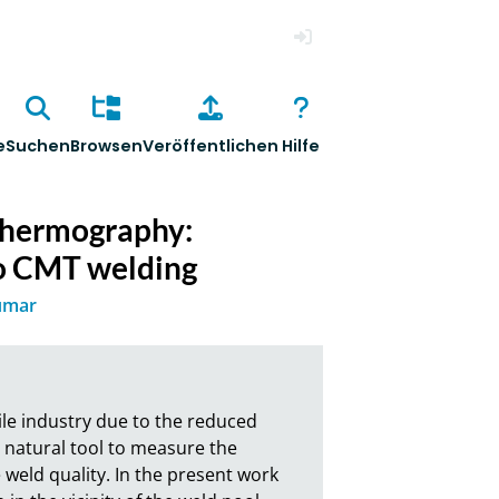
Anmelden
e
Suchen
Browsen
Veröffentlichen
Hilfe
 thermography:
to CMT welding
umar
le industry due to the reduced 
 natural tool to measure the 
weld quality. In the present work 