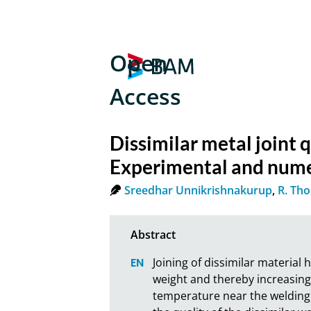
Open
Access
Dissimilar metal joint
Experimental and numer
Sreedhar Unnikrishnakurup
,
R. Th
Joining of dissimilar material
weight and thereby increasing 
temperature near the welding r