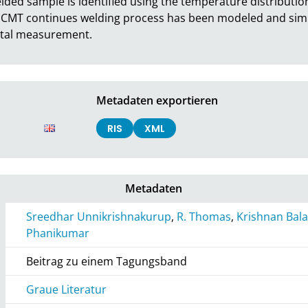
elded sample is identified using the temperature distribution 
 CMT continues welding process has been modeled and simula
tal measurement.
Metadaten exportieren
RIS
XML
Metadaten
Sreedhar Unnikrishnakurup
,
R. Thomas
,
Krishnan Ba
Phanikumar
Beitrag zu einem Tagungsband
Graue Literatur