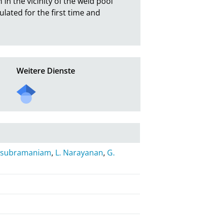
in the vicinity of the weld pool 
ted for the first time and 
Weitere Dienste
lasubramaniam
,
L. Narayanan
,
G.