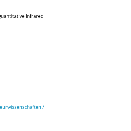
uantitative Infrared
ieurwissenschaften /
n