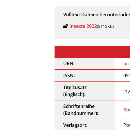
Volltext Dateien herunterlade
Insecta 2022
(5115KB)
URN:
ur
ISSN:
09
Titelzusatz
In
(Englisch):
Schriftenreihe
Bo
(Bandnummer):
Verlagsort:
Po