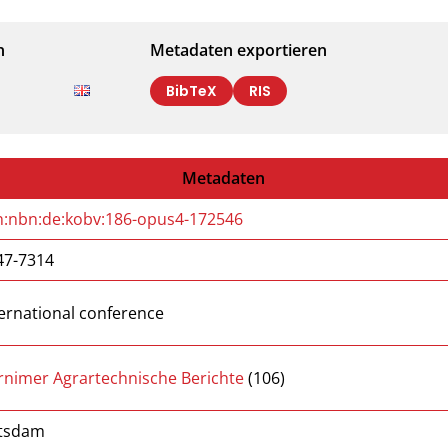
n
Metadaten exportieren
BibTeX
RIS
Metadaten
n:nbn:de:kobv:186-opus4-172546
47-7314
ternational conference
rnimer Agrartechnische Berichte
(106)
tsdam