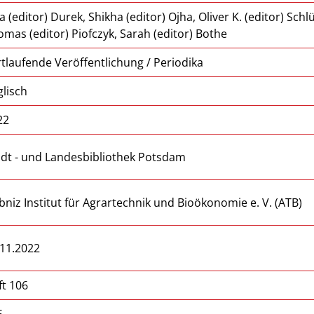
ia (editor) Durek, Shikha (editor) Ojha, Oliver K. (editor) Schlü
omas (editor) Piofczyk, Sarah (editor) Bothe
rtlaufende Veröffentlichung / Periodika
glisch
22
adt - und Landesbibliothek Potsdam
bniz Institut für Agrartechnik und Bioökonomie e. V. (ATB)
.11.2022
ft 106
6