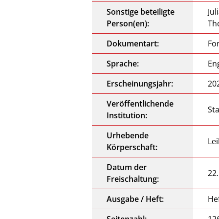
Sonstige beteiligte
Jul
Person(en):
Th
Dokumentart:
Fo
Sprache:
En
Erscheinungsjahr:
20
Veröffentlichende
St
Institution:
Urhebende
Lei
Körperschaft:
Datum der
22
Freischaltung:
Ausgabe / Heft:
He
Seitenzahl:
12