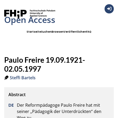
Anmel
Open Access
Startseite
Suchen
Browsen
Veröffentlichen
FAQ
Paulo Freire 19.09.1921-
02.05.1997
Steffi Bartels
Der Reformpädagoge Paulo Freire hat mit 
seiner „Pädagogik der Unterdrückten“ den 
Weg zu
