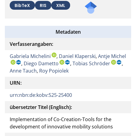
Mail
BibTeX
RIS
XML
an
die/d
en
Metadaten
Auto
r*in
Verfasserangaben:
des
Gabriela Michelini
,
Daniel Klaperski
,
Doku
Antje Michel
,
Diego Dametto
,
Tobias Schröder
ment
,
Anne Tauch
,
Roy Popiolek
s
verfa
URN:
ssen
urn:nbn:de:kobv:525-25400
übersetzter Titel (Englisch):
Implementation of Co-Creation-Tools for the
development of innovative mobility solutions