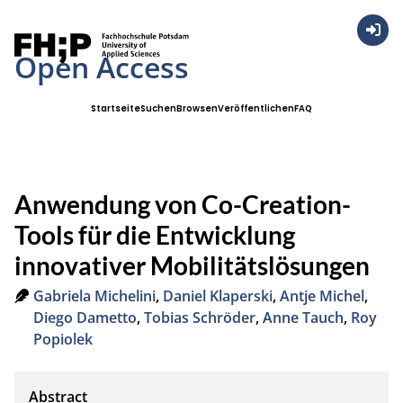
Anmel
Open Access
Startseite
Suchen
Browsen
Veröffentlichen
FAQ
Anwendung von Co-Creation-
Tools für die Entwicklung
innovativer Mobilitätslösungen
Gabriela Michelini
,
Daniel Klaperski
,
Antje Michel
,
Diego Dametto
,
Tobias Schröder
,
Anne Tauch
,
Roy
Popiolek