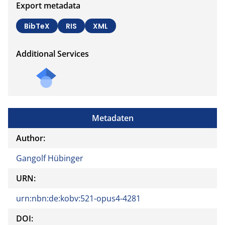
Export metadata
BibTeX
RIS
XML
Additional Services
Send
a
mail
to
Metadaten
the
auth
Author:
or of
Gangolf Hübinger
this
docu
URN:
ment
urn:nbn:de:kobv:521-opus4-4281
DOI: