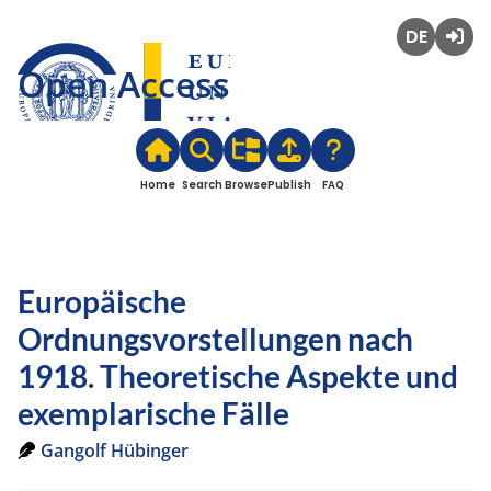
Deutsch
Login
Open Access
Home
Search
Browse
Publish
FAQ
Europäische
Ordnungsvorstellungen nach
1918. Theoretische Aspekte und
exemplarische Fälle
Gangolf Hübinger