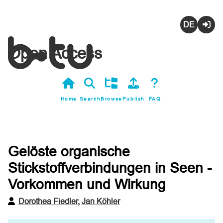
Deutsch
Login
Open Access
Home
Search
Browse
Publish
FAQ
Gelöste organische
Stickstoffverbindungen in Seen -
Vorkommen und Wirkung
Dorothea Fiedler
,
Jan Köhler