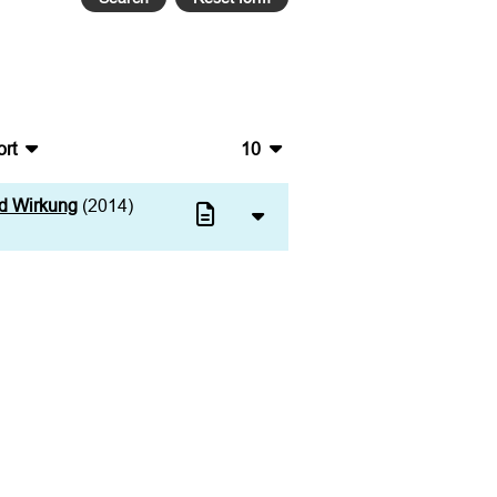
rt
10
bTeX
10
nd Wirkung
(2014)
V
20
S
50
L
100