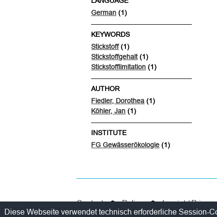
LANGUAGE
German
(1)
KEYWORDS
Stickstoff
(1)
Stickstoffgehalt
(1)
Stickstofflimitation
(1)
AUTHOR
Fiedler, Dorothea
(1)
Köhler, Jan
(1)
INSTITUTE
FG Gewässerökologie
(1)
Contact
Policy
Imprint / Privac
Diese Webseite verwendet technisch erforderliche Session-C