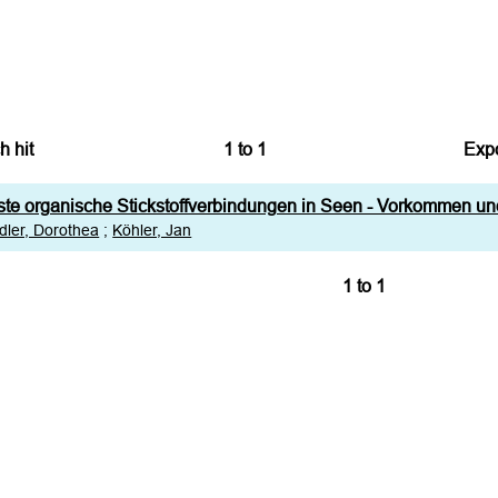
h hit
1
to
1
Expo
Bi
ste organische Stickstoffverbindungen in Seen - Vorkommen u
CS
dler, Dorothea
;
Köhler, Jan
RI
1
to
1
XM