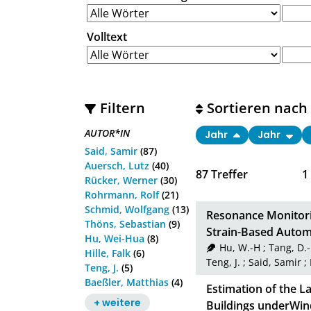
Volltext
Filtern
Sortieren nach
AUTOR*IN
Jahr
Jahr
Said, Samir
(87)
Auersch, Lutz
(40)
87
Treffer
1
Rücker, Werner
(30)
Rohrmann, Rolf
(21)
Schmid, Wolfgang
(13)
Resonance Monitori
Thöns, Sebastian
(9)
Strain-Based Autom
Hu, Wei-Hua
(8)
Hu, W.-H
;
Tang, D.-
Hille, Falk
(6)
Teng, J.
;
Said, Samir
;
Teng, J.
(5)
Baeßler, Matthias
(4)
Estimation of the L
+ weitere
Buildings underWin