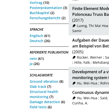
Vortrag
(10)
Posterpräsentation
(3)
Finite Element Mode
Buchkapitel
(2)
Polonceau Truss Ba
Forschungsbericht
(2)
(2017)
Luong, Thi Mai Hoa
SPRACHE
Samir
Englisch
(61)
Aufgaben der Daue
Deutsch
(26)
am Beispiel von Be
(2005)
REFERIERTE PUBLIKATION
Rücker, Werner
;
Sa
nein
(61)
;
Hille, Falk
;
Mehdianp
ja
(26)
Development of a vi
SCHLAGWORTE
monitoring system 
Ground vibration
(8)
Hu, Wei-Hua
;
Rohr
Slab track
(7)
Structural health
Continuous dynamic
monitoring
(7)
Hu, Wei-Hua
;
Said,
Damage detection
(6)
Cunha, A.
Field tests
(6)