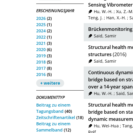
Sensing Vibrometer
ERSCHEINUNGSJAHR
Hu, W.-H.
;
Xu, Z.-M
Teng, J.
;
Han, X.-H.
;
S
2026
(2)
2025
(1)
Brückenmonitoring 
2024
(2)
Said, Samir
2022
(1)
2021
(3)
Structural health mo
2020
(6)
structures
(2016)
2019
(3)
Said, Samir
2018
(5)
2017
(8)
Continuous dynamic
2016
(5)
bridge based on str
+ weitere
over a 14-year span
Hu, W.-H.
;
Said, Sa
DOKUMENTTYP
Structural health m
Beitrag zu einem
Tagungsband
(40)
bridge based on sta
Zeitschriftenartikel
(18)
dynamic measureme
Beitrag zu einem
Hu, Wei-Hua
;
Tang,
Sammelband
(12)
Rolf