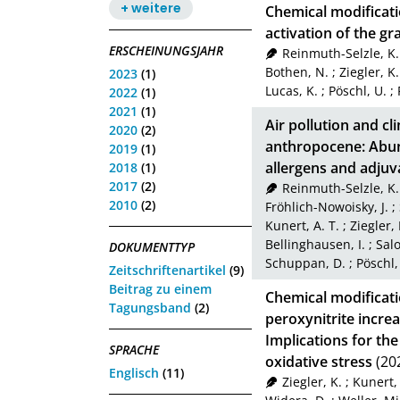
+ weitere
Chemical modificat
activation of the gr
ERSCHEINUNGSJAHR
Reinmuth-Selzle, K.
Bothen, N.
;
Ziegler, K.
2023
(1)
Lucas, K.
;
Pöschl, U.
;
2022
(1)
2021
(1)
Air pollution and cl
2020
(2)
anthropocene: Abund
2019
(1)
allergens and adjuv
2018
(1)
2017
(2)
Reinmuth-Selzle, K.
2010
(2)
Fröhlich-Nowoisky, J.
;
Kunert, A. T.
;
Ziegler, 
Bellinghausen, I.
;
Salo
DOKUMENTTYP
Schuppan, D.
;
Pöschl,
Zeitschriftenartikel
(9)
Beitrag zu einem
Chemical modificati
Tagungsband
(2)
peroxynitrite incre
Implications for the
SPRACHE
oxidative stress
(20
Englisch
(11)
Ziegler, K.
;
Kunert, 