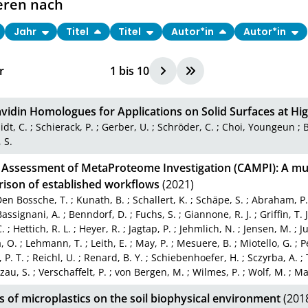
eren nach
Jahr
Titel
Titel
Autor*in
Autor*in
r
1
bis
10
avidin Homologues for Applications on Solid Surfaces at H
dt, C.
;
Schierack, P.
;
Gerber, U.
;
Schröder, C.
;
Choi, Youngeun
;
B
 S.
al Assessment of MetaProteome Investigation (CAMPI): A mul
ison of established workflows
(2021)
en Bossche, T.
;
Kunath, B.
;
Schallert, K.
;
Schäpe, S.
;
Abraham, P.
Bassignani, A.
;
Benndorf, D.
;
Fuchs, S.
;
Giannone, R. J.
;
Griffin, T. J
.
;
Hettich, R. L.
;
Heyer, R.
;
Jagtap, P.
;
Jehmlich, N.
;
Jensen, M.
;
Ju
, O.
;
Lehmann, T.
;
Leith, E.
;
May, P.
;
Mesuere, B.
;
Miotello, G.
;
P
 P. T.
;
Reichl, U.
;
Renard, B. Y.
;
Schiebenhoefer, H.
;
Sczyrba, A.
;
zau, S.
;
Verschaffelt, P.
;
von Bergen, M.
;
Wilmes, P.
;
Wolf, M.
;
Mar
 of microplastics on the soil biophysical environment
(201