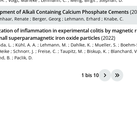
 H.
;
Voigt, Marieke
;
Lehmann, C.
;
Meng, Birgit
;
Stephan, D.
pment of Alkali Containing Calcium Phosphate Cements
(20
enhaar, Renate
;
Berger, Georg
;
Lehmann, Erhard
;
Knabe, C.
zation of inflammation in experimental colitis by magnetic
all superparamagnetic iron oxide particles
(2022)
da, L.
;
Kühl, A. A.
;
Lehmann, M.
;
Dahlke, K.
;
Mueller, S.
;
Boehm-S
Heike
;
Schnorr, J.
;
Freise, C.
;
Taupitz, M.
;
Biskup, K.
;
Blanchard, V
d, B.
;
Paclik, D.
1
bis
10