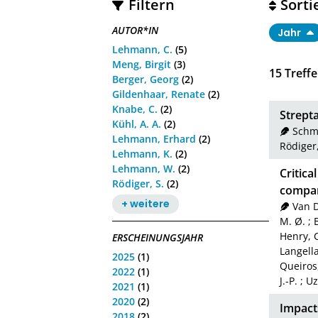
Filtern
Sorti
AUTOR*IN
Jahr
Lehmann, C.
(5)
Meng, Birgit
(3)
15
Treffe
Berger, Georg
(2)
Gildenhaar, Renate
(2)
Knabe, C.
(2)
Strept
Kühl, A. A.
(2)
Schmi
Lehmann, Erhard
(2)
Rödiger,
Lehmann, K.
(2)
Lehmann, W.
(2)
Critic
Rödiger, S.
(2)
compar
+ weitere
Van D
M. Ø.
;
Henry, C
ERSCHEINUNGSJAHR
Langella
2025
(1)
Queiros,
2022
(1)
J.-P.
;
Uz
2021
(1)
2020
(2)
Impacts
2018
(2)