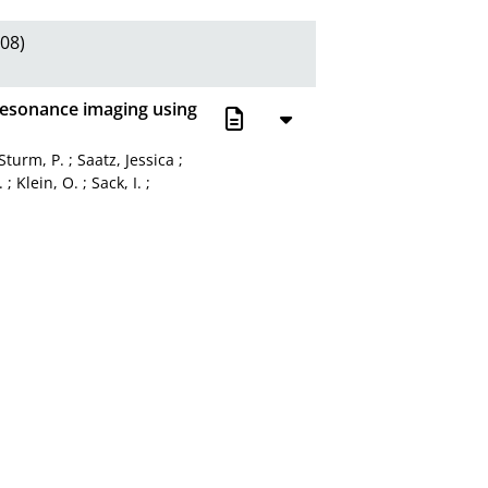
08)
 resonance imaging using
turm, P.
;
Saatz, Jessica
;
.
;
Klein, O.
;
Sack, I.
;