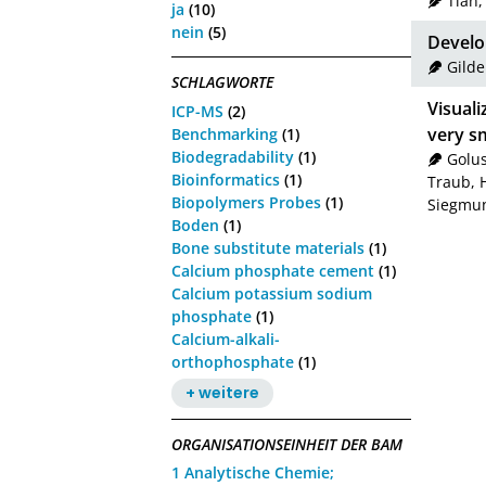
Tian,
ja
(10)
nein
(5)
Develo
Gild
SCHLAGWORTE
Visuali
ICP-MS
(2)
very sm
Benchmarking
(1)
Biodegradability
(1)
Golus
Bioinformatics
(1)
Traub, 
Biopolymers Probes
(1)
Siegmun
Boden
(1)
Bone substitute materials
(1)
Calcium phosphate cement
(1)
Calcium potassium sodium
phosphate
(1)
Calcium-alkali-
orthophosphate
(1)
+ weitere
ORGANISATIONSEINHEIT DER BAM
1 Analytische Chemie;