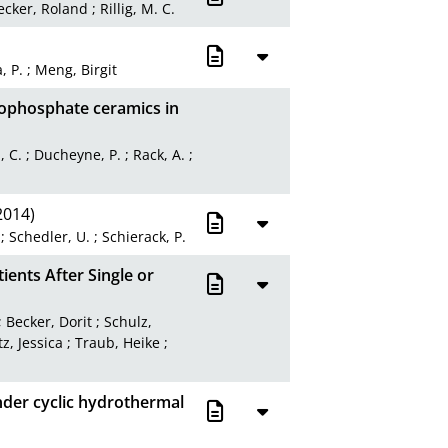
ecker, Roland
;
Rillig, M. C.
, P.
;
Meng, Birgit
thophosphate ceramics in
, C.
;
Ducheyne, P.
;
Rack, A.
;
2014)
;
Schedler, U.
;
Schierack, P.
ients After Single or
;
Becker, Dorit
;
Schulz,
z, Jessica
;
Traub, Heike
;
der cyclic hydrothermal