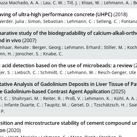
uza Machado, A. A.
;
Lau, C. W.
;
Till, J.
;
Kloas, W.
;
Lehmann, A.
;
B
aving of ultra-high performance concrete (UHPC)
(2018)
erder, Julia
;
Simon, Sebastian
;
Lehmann, C.
;
Selleng, C.
;
Fontana
rative study of the biodegradability of calcium-alkali-or
nd in vivo
(2007)
enhaar, Renate
;
Berger, Georg
;
Lehmann, Erhard
;
Stiller, M.
;
Koch
nn, H.
;
Jonscher, S.
;
Knabe, C.
 acid detection based on the use of microbeads: a review
(
er, S.
;
Liebsch, C.
;
Schmidt, C.
;
Lehmann, W.
;
Resch-Genger, Ute
ative Analysis of Gadolinium Deposits in Liver Tissue of Pat
le Gadolinium-based Contrast Agent Application
(2025)
l, C.
;
Shahryari, M.
;
Reiter, R.
;
Proß, V.
;
Lehmann, K.
;
Kühl, A. A.
s
;
Infante Duarte, C.
;
Taupitz, M.
;
Geisel, D.
;
Tzschätzsch, H.
;
Saat
 P.
ition and microstructure stability of cement compound un
ion
(2020)