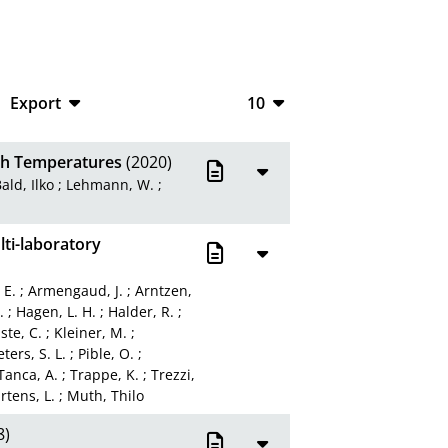
Export
10
CSV
10
igh Temperatures
(2020)
RIS
20
ald, Ilko
;
Lehmann, W.
;
XML
50
ti-laboratory
100
 E.
;
Armengaud, J.
;
Arntzen,
.
;
Hagen, L. H.
;
Halder, R.
;
ste, C.
;
Kleiner, M.
;
eters, S. L.
;
Pible, O.
;
Tanca, A.
;
Trappe, K.
;
Trezzi,
tens, L.
;
Muth, Thilo
8)