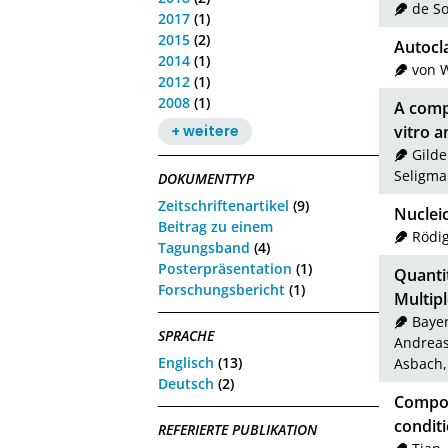
de So
2017
(1)
2015
(2)
Autocl
2014
(1)
von W
2012
(1)
2008
(1)
A compa
vitro a
+ weitere
Gild
Seligma
DOKUMENTTYP
Zeitschriftenartikel
(9)
Nucleic
Beitrag zu einem
Rödig
Tagungsband
(4)
Posterpräsentation
(1)
Quantit
Forschungsbericht
(1)
Multip
Bayer
SPRACHE
Andrea
Englisch
(13)
Asbach,
Deutsch
(2)
Compos
condit
REFERIERTE PUBLIKATION