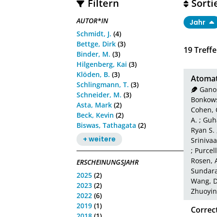
Filtern
Sorti
AUTOR*IN
Jahr
Schmidt, J.
(4)
Bettge, Dirk
(3)
19
Treffe
Binder, M.
(3)
Hilgenberg, Kai
(3)
Klöden, B.
(3)
Atomat
Schlingmann, T.
(3)
Ganos
Schneider, M.
(3)
Bonkows
Asta, Mark
(2)
Cohen, 
Beck, Kevin
(2)
A.
;
Guha
Biswas, Tathagata
(2)
Ryan S.
+ weitere
Srinivaa
;
Purcel
Rosen, 
ERSCHEINUNGSJAHR
Sundara
2025
(2)
Wang, 
2023
(2)
Zhuoyin
2022
(6)
2019
(1)
Correc
2018
(1)