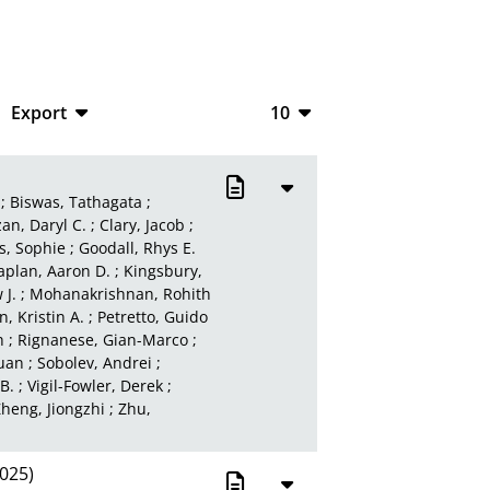
Export
10
CSV
10
RIS
20
;
Biswas, Tathagata
;
an, Daryl C.
;
Clary, Jacob
;
XML
50
s, Sophie
;
Goodall, Rhys E.
aplan, Aaron D.
;
Kingsbury,
100
J.
;
Mohanakrishnan, Rohith
, Kristin A.
;
Petretto, Guido
h
;
Rignanese, Gian-Marco
;
uan
;
Sobolev, Andrei
;
 B.
;
Vigil-Fowler, Derek
;
heng, Jiongzhi
;
Zhu,
025)