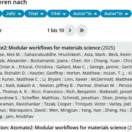
eren nach
Jahr
Titel
Titel
Autor*in
Autor*in
r
1
bis
10
e2: Modular workflows for materials science
(2025)
e, Alex M.
;
Sahasrabuddhe, Hrushikesh
;
Asta, Mark
;
Beck, Kevin
ki, Alexander
;
Bustamante, Joana
;
Chen, Xin
;
Chiang, Yuan
;
Chrz
Orion A.
;
Ertural, Christina
;
Gallant, Max C.
;
George, Janine
;
Gerit
, Rishabh D.
;
Hautier, Geoffroy
;
Horton, Matthew
;
Inizan, T. J.
;
K
;
Kuner, Matthew C.
;
Li, Bryant
;
Linn, Xavier
;
McDermott, Matthew 
s
;
Naik, Aakash A.
;
Neaton, Jeffrey B.
;
Parmar, Shehan M.
;
Persson
l, Thomas A. R.
;
Ricci, Francesco
;
Rich, Benjamin
;
Riebesell, Janos
Andrew S.
;
Scheffler, Matthias
;
Schmidt, Jonathan
;
Shen, Jimmy-X
raman, Ravishankar
;
Tezak, Cooper
;
Trinquet, Victor
;
Varley, Joel
Duo
;
Waroquiers, David
;
Wen, Mingjian
;
Yang, Han
;
Zheng, Hui
;
Z
g
;
Jain, Anubhav
tion: Atomate2: Modular workflows for materials science
(2