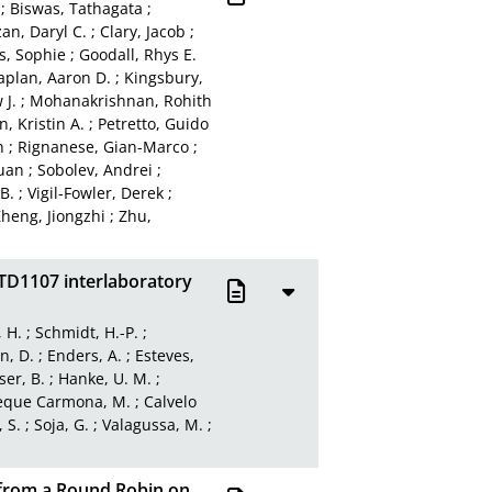
;
Biswas, Tathagata
;
an, Daryl C.
;
Clary, Jacob
;
s, Sophie
;
Goodall, Rhys E.
aplan, Aaron D.
;
Kingsbury,
J.
;
Mohanakrishnan, Rohith
, Kristin A.
;
Petretto, Guido
h
;
Rignanese, Gian-Marco
;
uan
;
Sobolev, Andrei
;
 B.
;
Vigil-Fowler, Derek
;
heng, Jiongzhi
;
Zhu,
 TD1107 interlaboratory
, H.
;
Schmidt, H.-P.
;
n, D.
;
Enders, A.
;
Esteves,
ser, B.
;
Hanke, U. M.
;
eque Carmona, M.
;
Calvelo
, S.
;
Soja, G.
;
Valagussa, M.
;
s from a Round Robin on