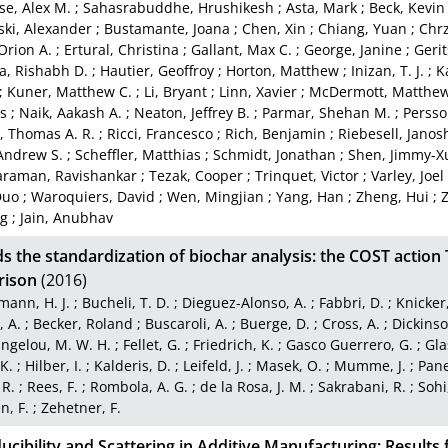
e, Alex M.
;
Sahasrabuddhe, Hrushikesh
;
Asta, Mark
;
Beck, Kevin
ki, Alexander
;
Bustamante, Joana
;
Chen, Xin
;
Chiang, Yuan
;
Chrz
Orion A.
;
Ertural, Christina
;
Gallant, Max C.
;
George, Janine
;
Gerit
, Rishabh D.
;
Hautier, Geoffroy
;
Horton, Matthew
;
Inizan, T. J.
;
K
;
Kuner, Matthew C.
;
Li, Bryant
;
Linn, Xavier
;
McDermott, Matthew 
s
;
Naik, Aakash A.
;
Neaton, Jeffrey B.
;
Parmar, Shehan M.
;
Persson
l, Thomas A. R.
;
Ricci, Francesco
;
Rich, Benjamin
;
Riebesell, Janos
Andrew S.
;
Scheffler, Matthias
;
Schmidt, Jonathan
;
Shen, Jimmy-X
raman, Ravishankar
;
Tezak, Cooper
;
Trinquet, Victor
;
Varley, Joel
Duo
;
Waroquiers, David
;
Wen, Mingjian
;
Yang, Han
;
Zheng, Hui
;
Z
g
;
Jain, Anubhav
 the standardization of biochar analysis: the COST action
rison
(2016)
ann, H. J.
;
Bucheli, T. D.
;
Dieguez-Alonso, A.
;
Fabbri, D.
;
Knicker
, A.
;
Becker, Roland
;
Buscaroli, A.
;
Buerge, D.
;
Cross, A.
;
Dickinso
ngelou, M. W. H.
;
Fellet, G.
;
Friedrich, K.
;
Gasco Guerrero, G.
;
Gla
K.
;
Hilber, I.
;
Kalderis, D.
;
Leifeld, J.
;
Masek, O.
;
Mumme, J.
;
Pan
 R.
;
Rees, F.
;
Rombola, A. G.
;
de la Rosa, J. M.
;
Sakrabani, R.
;
Sohi
n, F.
;
Zehetner, F.
cibility and Scattering in Additive Manufacturing: Result