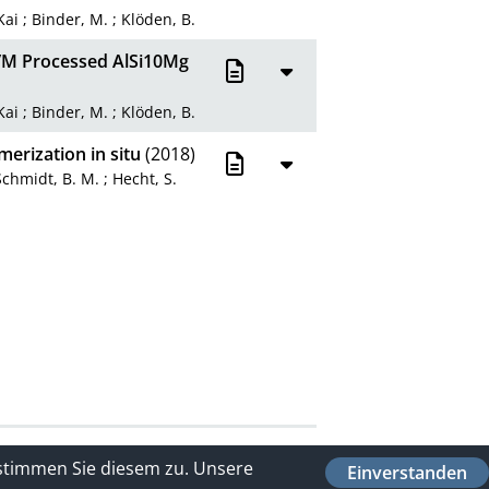
Kai
;
Binder, M.
;
Klöden, B.
B/M Processed AlSi10Mg
Kai
;
Binder, M.
;
Klöden, B.
erization in situ
(2018)
Schmidt, B. M.
;
Hecht, S.
 stimmen Sie diesem zu.
Unsere
Einverstanden