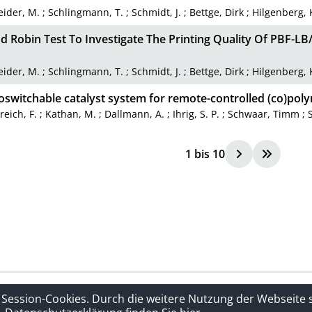
ider, M.
;
Schlingmann, T.
;
Schmidt, J.
;
Bettge, Dirk
;
Hilgenberg, 
d Robin Test To Investigate The Printing Quality Of PBF-L
ider, M.
;
Schlingmann, T.
;
Schmidt, J.
;
Bettge, Dirk
;
Hilgenberg, 
switchable catalyst system for remote-controlled (co)polym
reich, F.
;
Kathan, M.
;
Dallmann, A.
;
Ihrig, S. P.
;
Schwaar, Timm
;
1
bis
10
rklärung
Sitelinks
 Session-Cookies. Durch die weitere Nutzung der Webseite