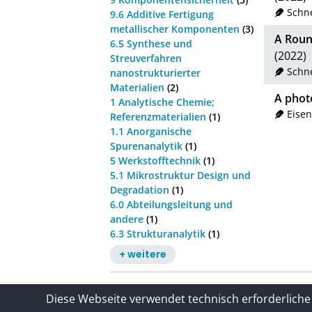
Schne
9.6 Additive Fertigung
metallischer Komponenten
(3)
A Roun
6.5 Synthese und
(2022)
Streuverfahren
Schne
nanostrukturierter
Materialien
(2)
A photo
1 Analytische Chemie;
Eisen
Referenzmaterialien
(1)
1.1 Anorganische
Spurenanalytik
(1)
5 Werkstofftechnik
(1)
5.1 Mikrostruktur Design und
Degradation
(1)
6.0 Abteilungsleitung und
andere
(1)
6.3 Strukturanalytik
(1)
+ weitere
Kontakt
Impressum / Datenschutze
Diese Webseite verwendet technisch erforderliche