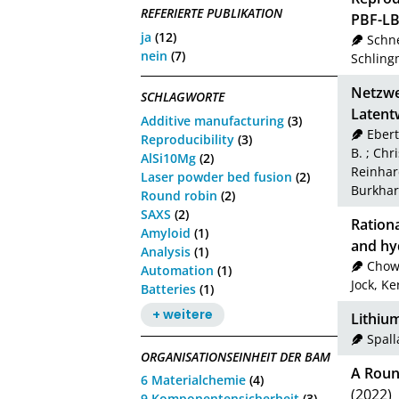
REFERIERTE PUBLIKATION
PBF-LB
ja
(12)
Schne
nein
(7)
Schling
Netzwe
SCHLAGWORTE
Latent
Additive manufacturing
(3)
Ebert
Reproducibility
(3)
B.
;
Chri
AlSi10Mg
(2)
Reinhar
Laser powder bed fusion
(2)
Burkhar
Round robin
(2)
SAXS
(2)
Rationa
Amyloid
(1)
and hy
Analysis
(1)
Chow
Automation
(1)
Jock, Ke
Batteries
(1)
+ weitere
Lithium
Spall
ORGANISATIONSEINHEIT DER BAM
A Roun
6 Materialchemie
(4)
(2022)
9 Komponentensicherheit
(3)