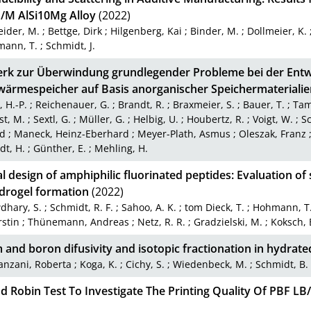
/M AlSi10Mg Alloy
(2022)
ider, M.
;
Bettge, Dirk
;
Hilgenberg, Kai
;
Binder, M.
;
Dollmeier, K.
mann, T.
;
Schmidt, J.
rk zur Überwindung grundlegender Probleme bei der Entwi
wärmespeicher auf Basis anorganischer Speichermaterialie
, H.-P.
;
Reichenauer, G.
;
Brandt, R.
;
Braxmeier, S.
;
Bauer, T.
;
Tam
st, M.
;
Sextl, G.
;
Müller, G.
;
Helbig, U.
;
Houbertz, R.
;
Voigt, W.
;
Sc
d
;
Maneck, Heinz-Eberhard
;
Meyer-Plath, Asmus
;
Oleszak, Franz
dt, H.
;
Günther, E.
;
Mehling, H.
l design of amphiphilic fluorinated peptides: Evaluation of
drogel formation
(2022)
dhary, S.
;
Schmidt, R. F.
;
Sahoo, A. K.
;
tom Dieck, T.
;
Hohmann, T
rstin
;
Thünemann, Andreas
;
Netz, R. R.
;
Gradzielski, M.
;
Koksch, 
 and boron difusivity and isotopic fractionation in hydrated
anzani, Roberta
;
Koga, K.
;
Cichy, S.
;
Wiedenbeck, M.
;
Schmidt, B.
d Robin Test To Investigate The Printing Quality Of PBF L