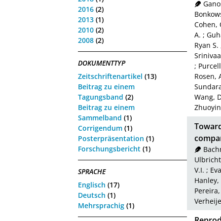
Ganos
2016
(2)
Bonkows
2013
(1)
Cohen, 
2010
(2)
A.
;
Guha
2008
(2)
Ryan S.
Srinivaa
DOKUMENTTYP
;
Purcel
Zeitschriftenartikel
(13)
Rosen, 
Beitrag zu einem
Sundara
Tagungsband
(2)
Wang, 
Beitrag zu einem
Zhuoyin
Sammelband
(1)
Towards
Corrigendum
(1)
compa
Posterpräsentation
(1)
Forschungsbericht
(1)
Bachm
Ulbricht
V.I.
;
Eva
SPRACHE
Hanley, 
Englisch
(17)
Pereira,
Deutsch
(1)
Verheije
Mehrsprachig
(1)
Reprodu