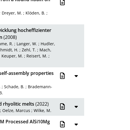
;
Dreyer, M.
;
Klöden, B.
;
cklung hocheffizienter
n
(2008)
me, R.
;
Langer, W.
;
Hudler,
hmidt, H.
;
Zehl, T.
;
Mach,
;
Keuper, M.
;
Reisert, M.
;
 self-assembly properties
.
;
Schade, B.
;
Brademann-
B.
 rhyolitic melts
(2022)
;
Oelze, Marcus
;
Wilke, M.
B/M Processed AlSi10Mg