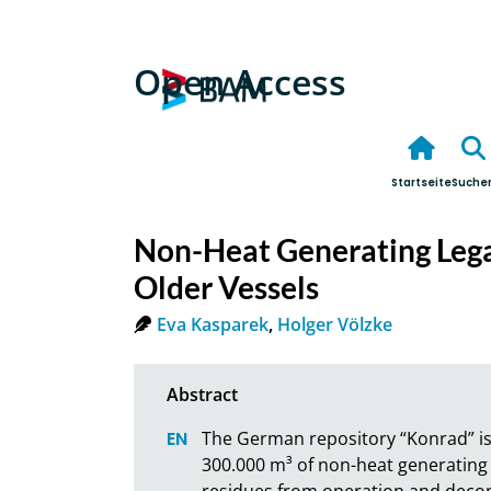
Open Access
Startseite
Suche
Non-Heat Generating Lega
Older Vessels
Eva Kasparek
,
Holger Völzke
The German repository “Konrad” is 
300.000 m³ of non-heat generating 
residues from operation and decom