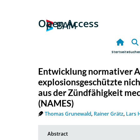
Open Access
Startseite
Suche
Entwicklung normativer 
explosionsgeschützte nich
aus der Zündfähigkeit me
(NAMES)
Thomas Grunewald
,
Rainer Grätz
,
Lars 