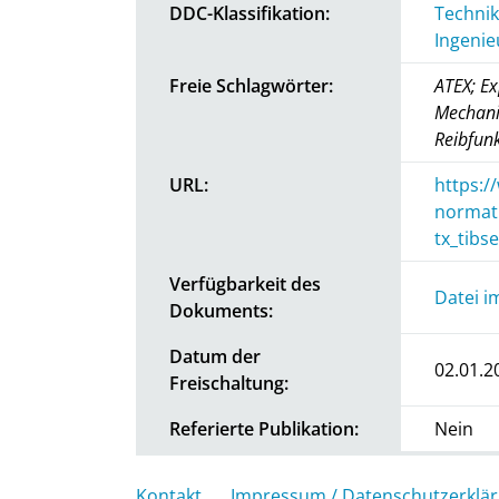
DDC-Klassifikation:
Technik
Ingenie
Freie Schlagwörter:
ATEX; E
Mechani
Reibfun
URL:
https:/
normat
tx_tib
Verfügbarkeit des
Datei i
Dokuments:
Datum der
02.01.2
Freischaltung:
Referierte Publikation:
Nein
Kontakt
Impressum / Datenschutzerklä