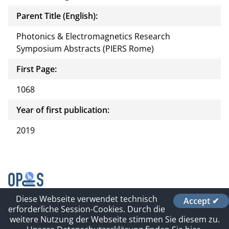
Parent Title (English):
Photonics & Electromagnetics Research
Symposium Abstracts (PIERS Rome)
First Page:
1068
Year of first publication:
2019
Diese Webseite verwendet technisch
Accept ✔
Contact
erforderliche Session-Cookies. Durch die
Impressum und Datenschutz
weitere Nutzung der Webseite stimmen Sie diesem zu.
Sitelinks