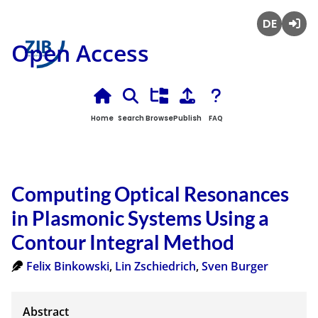
Deutsch
Login
Open Access
Home
Search
Browse
Publish
FAQ
Computing Optical Resonances
in Plasmonic Systems Using a
Contour Integral Method
Felix Binkowski
,
Lin Zschiedrich
,
Sven Burger