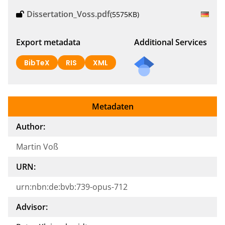
Dissertation_Voss.pdf
(5575KB)
Export metadata
Additional Services
BibTeX
RIS
XML
Metadaten
Author:
Martin Voß
URN:
urn:nbn:de:bvb:739-opus-712
Advisor: