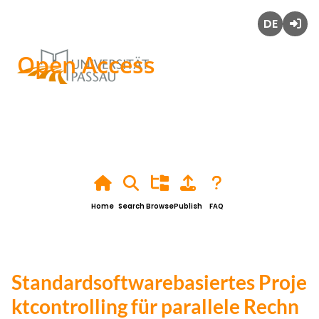
Deutsch
Login
Open Access
Home
Search
Browse
Publish
FAQ
Standardsoftwarebasiertes Proje
ktcontrolling für parallele Rechn