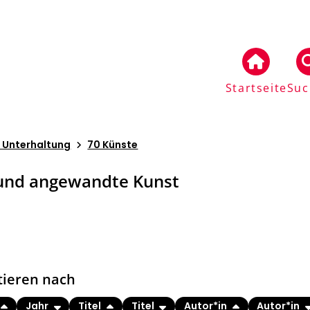
Startseite
Suc
d Unterhaltung
70 Künste
 und angewandte Kunst
tieren nach
Jahr
Titel
Titel
Autor*in
Autor*in