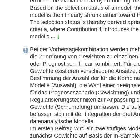
error on the available data by combining the 
Based on the selection status of a model, the
model is then linearly shrunk either toward 
The selection status is thereby derived aprior
criteria, where Contribution 1 introduces the
model’s
…
Bei der Vorhersagekombination werden meh
die Zuordnung von Gewichten zu einzelnen
oder Prognostikern linear kombiniert. Für di
Gewichte existieren verschiedene Ansätze, d
Bestimmung der Anzahl der für die Kombina
Modelle (Auswahl), die Wahl einer geeignet
für das Prognoseszenario (Gewichtung) und
Regularisierungstechniken zur Anpassung d
Gewichte (Schrumpfung) umfassen. Die aufg
befassen sich mit der Integration der drei An
datenanalytische Modelle. 

Im ersten Beitrag wird ein zweistufiges Model
zunächst Gewichte auf Basis der In-Sample