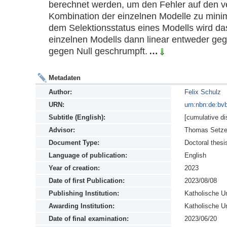
berechnet werden, um den Fehler auf den v
Kombination der einzelnen Modelle zu minim
dem Selektionsstatus eines Modells wird da
einzelnen Modells dann linear entweder gege
gegen Null geschrumpft.
…
Metadaten
Author:
Felix Schulz
URN:
urn:nbn:de:bv
Subtitle (English):
[cumulative di
Advisor:
Thomas Setzer
Document Type:
Doctoral thesi
Language of publication:
English
Year of creation:
2023
Date of first Publication:
2023/08/08
Publishing Institution:
Katholische Un
Awarding Institution:
Katholische Un
Date of final examination:
2023/06/20