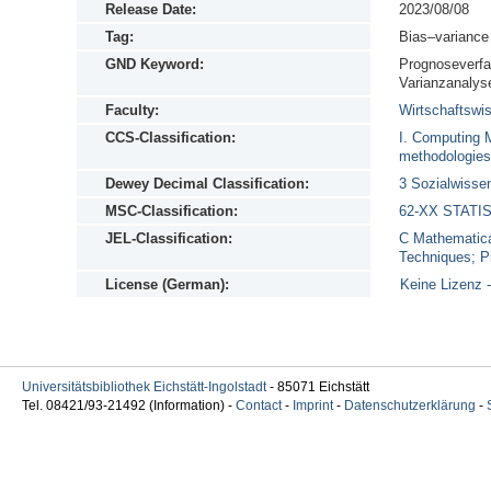
Release Date:
2023/08/08
Tag:
Bias–variance 
GND Keyword:
Prognoseverfah
Varianzanalys
Faculty:
Wirtschaftswis
CCS-Classification:
I. Computing 
methodologies
Dewey Decimal Classification:
3 Sozialwissen
MSC-Classification:
62-XX STATIST
JEL-Classification:
C Mathematica
Techniques; P
License (German):
Keine Lizenz -
Universitätsbibliothek Eichstätt-Ingolstadt
- 85071 Eichstätt
Tel. 08421/93-21492 (Information) -
Contact
-
Imprint
-
Datenschutzerklärung
-