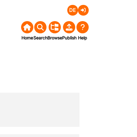
Deutsch
Login
Home
Search
Browse
Publish
Help