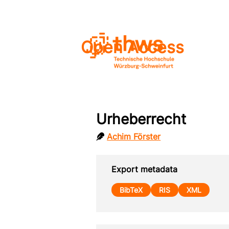
Open Access
Urheberrecht
Achim Förster
Export metadata
BibTeX
RIS
XML