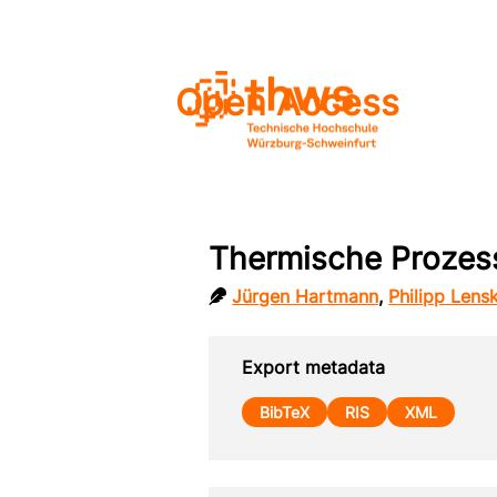
Open Access
Thermische Prozess
Jürgen Hartmann
,
Philipp Lensk
Export metadata
BibTeX
RIS
XML