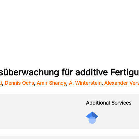
überwachung für additive Fertig
i
,
Dennis Ochs
,
Amir Shandy
,
A. Winterstein
,
Alexander Ver
Additional Services