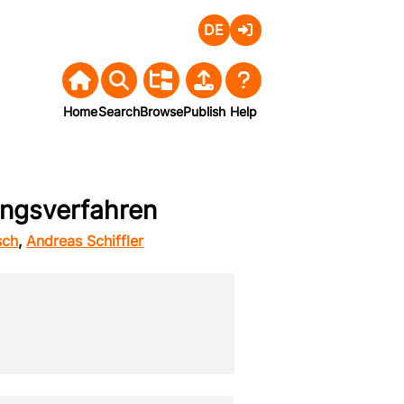
Deutsch
Login
Home
Search
Browse
Publish
Help
ungsverfahren
sch
,
Andreas Schiffler