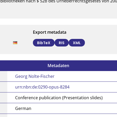
r Bibliotheken nach $ 52b des Urheberrechtsgesetes von 20
Export metadata
BibTeX
RIS
XML
Metadaten
Georg Nolte-Fischer
urn:nbn:de:0290-opus-8284
Conference publication (Presentation slides)
German